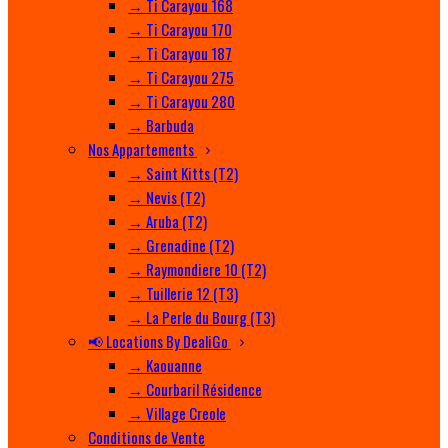
→ Ti Carayou 168
→ Ti Carayou 170
→ Ti Carayou 187
→ Ti Carayou 275
→ Ti Carayou 280
→ Barbuda
Nos Appartements
→ Saint Kitts (T2)
→ Nevis (T2)
→ Aruba (T2)
→ Grenadine (T2)
→ Raymondiere 10 (T2)
→ Tuillerie 12 (T3)
→ La Perle du Bourg (T3)
📢 Locations By DealiGo
→ Kaouanne
→ Courbaril Résidence
→ Village Creole
Conditions de Vente