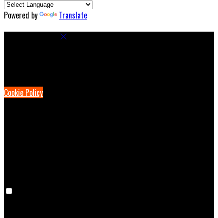
Powered by
Translate
Cookie Settings
Cookies are used to ensure you get the best experience on our
website. This includes showing information in your local language
where available, and e-commerce analytics.
Cookie Policy
Necessary Cookies
Necessary cookies are essential for the website to work. Disabling
these cookies means that you will not be able to use this website.
Preference Cookies
Preference cookies are used to keep track of your preferences, e.g.