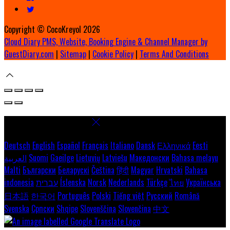
Copyright ©
CocoKreyol 2026
Cloud Diary PMS, Website, Booking Engine & Channel Manager by
GuestDiary.com
|
Sitemap
|
Cookie Policy
|
Terms And Conditions
Select language
Deutsch
English
Español
Français
Italiano
Dansk
Ελληνικά
Eesti
العربية
Suomi
Gaeilge
Lietuvių
Latviešu
Македонски
Bahasa melayu
Malti
Български
Беларускі
Čeština
हिंदी
Magyar
Hrvatski
Bahasa
indonesia
עברית
Íslenska
Norsk
Nederlands
Türkçe
ไทย
Українська
日本語
한국어
Português
Polski
Tiếng việt
Русский
Română
Svenska
Српски
Shqipe
Slovenščina
Slovenčina
中文