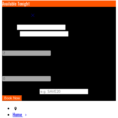
Available Tonight
Book your stay
Check In
Check Out
Adults
-
+
Children
-
+
Promo Code (Optional)
Home