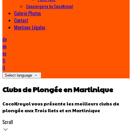
Conciergerie by CocoKreyol
Galerie Photos
Contact
Mentions Légales
de
en
es
fr
it
Select language
Clubs de Plongée en Martinique
CocoKreyol vous présente les meilleurs clubs de
plongée aux Trois Ilets et en Martinique
Scroll