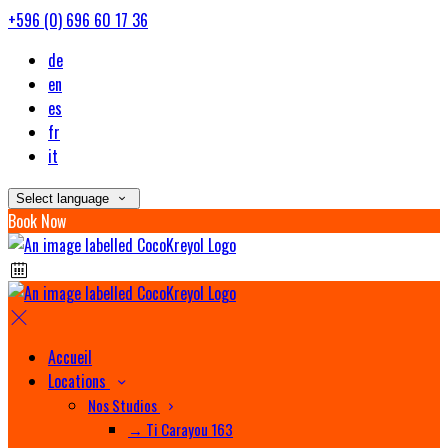
+596 (0) 696 60 17 36
de
en
es
fr
it
Select language
Book Now
Accueil
Locations
Nos Studios
→ Ti Carayou 163