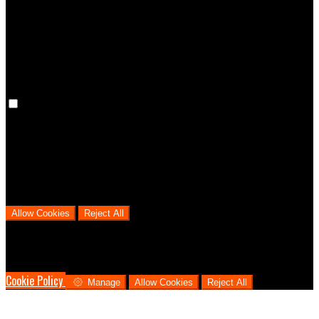
the language you have chosen for the website. Disabling these
cookies means that your preferences won't be remembered on your
next visit.
Analytical Cookies
We use analytical cookies to help us understand the process that
users go through from visiting our website to booking with us. This
helps us make informed business decisions and offer the best
possible prices.
Allow Cookies
Reject All
Cookies are used to ensure you get the best experience on our
website. This includes showing information in your local language
where available, and e-commerce analytics.
Cookie Policy
Manage
Allow Cookies
Reject All