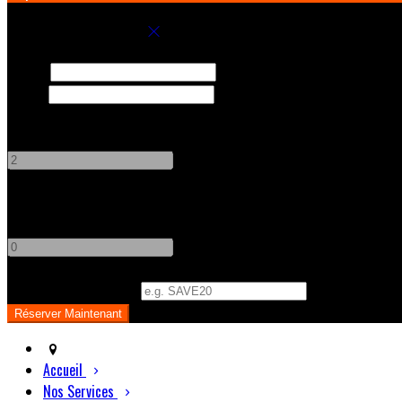
Réservez votre séjour
Arrivée
Départ
Adultes
-
+
Enfants
-
+
Code Promo
(
Optionnel
)
Accueil
Nos Services