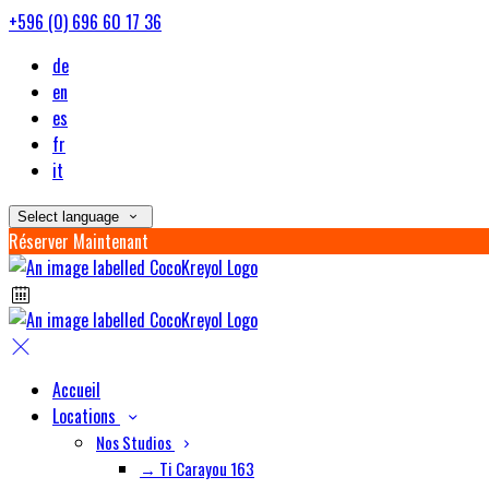
+596 (0) 696 60 17 36
de
en
es
fr
it
Select language
Réserver Maintenant
Accueil
Locations
Nos Studios
→ Ti Carayou 163