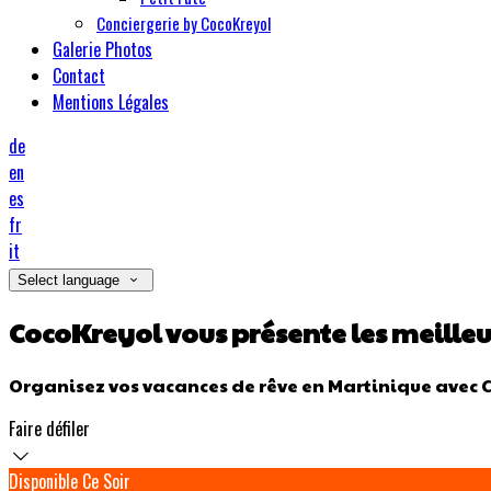
Conciergerie by CocoKreyol
Galerie Photos
Contact
Mentions Légales
de
en
es
fr
it
Select language
CocoKreyol vous présente les meille
Organisez vos vacances de rêve en Martinique avec 
Faire défiler
Disponible Ce Soir