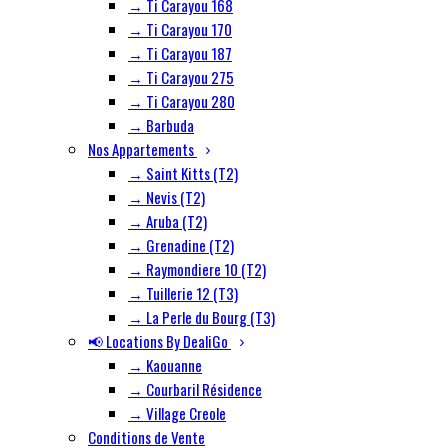
→ Ti Carayou 168
→ Ti Carayou 170
→ Ti Carayou 187
→ Ti Carayou 275
→ Ti Carayou 280
→ Barbuda
Nos Appartements
→ Saint Kitts (T2)
→ Nevis (T2)
→ Aruba (T2)
→ Grenadine (T2)
→ Raymondiere 10 (T2)
→ Tuillerie 12 (T3)
→ La Perle du Bourg (T3)
📢 Locations By DealiGo
→ Kaouanne
→ Courbaril Résidence
→ Village Creole
Conditions de Vente