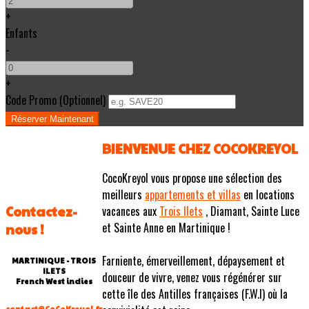
+
Enfants
-
+
Code Promo
(
Optionnel
)
BIENVENUE CHEZ COCOKREYOL
CocoKreyol vous propose une sélection des
meilleurs
appartements et villas
en locations
Contactez-
vacances aux
Trois Ilets
, Diamant, Sainte Luce
et Sainte Anne en Martinique !
nous !
Farniente, émerveillement, dépaysement et
MARTINIQUE - TROIS
ILETS
douceur de vivre, venez vous régénérer sur
French West indies
cette île des Antilles françaises (F.W.I) où la
contact@CoCoKreyol.fr