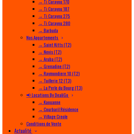
→ Ti Carayou 170
→ Ti Carayou 187
→ Ti Carayou 275
→ Ti Carayou 280
→ Barbuda
Nos Appartements
→ Saint Kitts (T2)
→ Nevis (T2)
→ Aruba (T2)
→ Grenadine (T2)
→ Raymondiere 10 (T2)
→ Tuillerie 12 (T3)
→ La Perle du Bourg (T3)
📢 Locations By DealiGo
→ Kaouanne
→ Courbaril Résidence
→ Village Creole
Conditions de Vente
Actualité