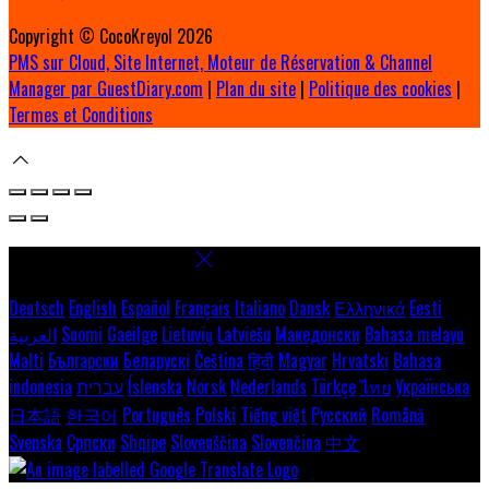
Copyright ©
CocoKreyol 2026
PMS sur Cloud, Site Internet, Moteur de Réservation & Channel
Manager par GuestDiary.com
|
Plan du site
|
Politique des cookies
|
Termes et Conditions
Select language
Deutsch
English
Español
Français
Italiano
Dansk
Ελληνικά
Eesti
العربية
Suomi
Gaeilge
Lietuvių
Latviešu
Македонски
Bahasa melayu
Malti
Български
Беларускі
Čeština
हिंदी
Magyar
Hrvatski
Bahasa
indonesia
עברית
Íslenska
Norsk
Nederlands
Türkçe
ไทย
Українська
日本語
한국어
Português
Polski
Tiếng việt
Русский
Română
Svenska
Српски
Shqipe
Slovenščina
Slovenčina
中文