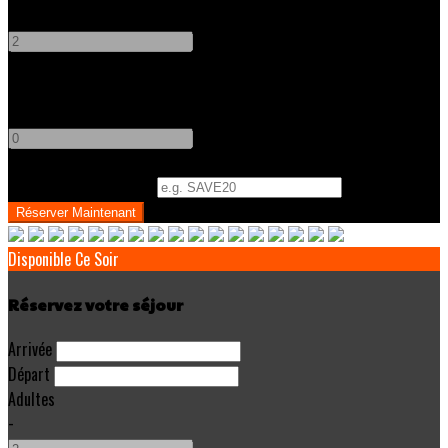
-
+
Enfants
-
+
Code Promo
(
Optionnel
)
Disponible Ce Soir
Réservez votre séjour
Arrivée
Départ
Adultes
-