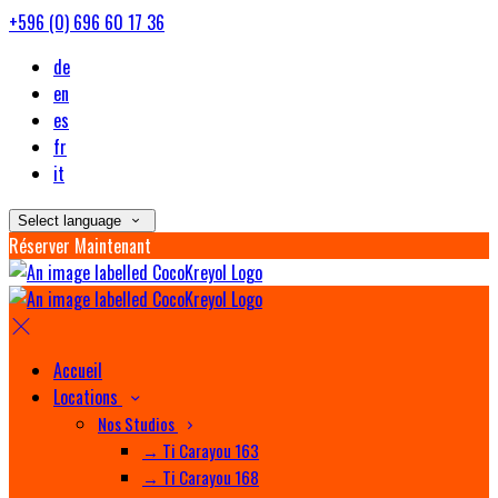
+596 (0) 696 60 17 36
de
en
es
fr
it
Select language
Réserver Maintenant
Accueil
Locations
Nos Studios
→ Ti Carayou 163
→ Ti Carayou 168