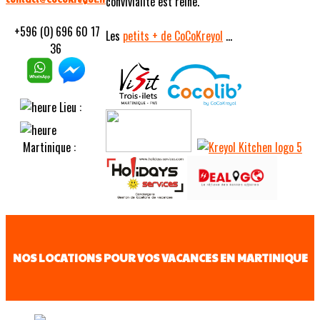
convivialité est reine.
+596 (0) 696 60 17
Les
petits
+ de CoCoKreyol
...
36
Lieu :
Martinique :
NOS LOCATIONS POUR VOS VACANCES EN MARTINIQUE