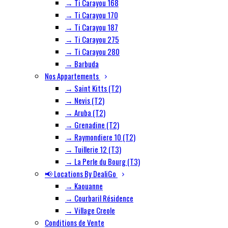
→ Ti Carayou 168
→ Ti Carayou 170
→ Ti Carayou 187
→ Ti Carayou 275
→ Ti Carayou 280
→ Barbuda
Nos Appartements
→ Saint Kitts (T2)
→ Nevis (T2)
→ Aruba (T2)
→ Grenadine (T2)
→ Raymondiere 10 (T2)
→ Tuillerie 12 (T3)
→ La Perle du Bourg (T3)
📢 Locations By DealiGo
→ Kaouanne
→ Courbaril Résidence
→ Village Creole
Conditions de Vente