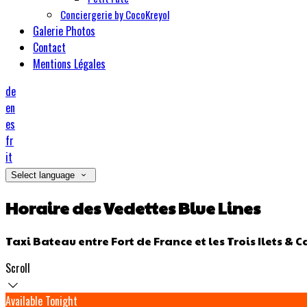
Conciergerie by CocoKreyol
Galerie Photos
Contact
Mentions Légales
de
en
es
fr
it
Select language
Horaire des Vedettes Blue Lines
Taxi Bateau entre Fort de France et les Trois Ilets & C
Scroll
Available Tonight