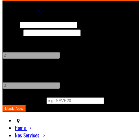
Book your stay
Check In
Check Out
Adults
-
+
Children
-
+
Promo Code (Optional)
Home
Nos Services