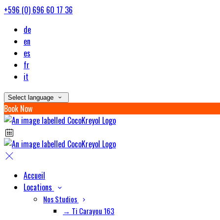
+596 (0) 696 60 17 36
de
en
es
fr
it
Select language
Book Now
Accueil
Locations
Nos Studios
→ Ti Carayou 163