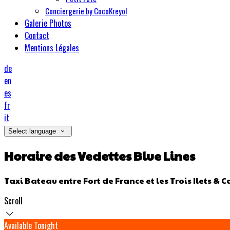
Conciergerie by CocoKreyol
Galerie Photos
Contact
Mentions Légales
de
en
es
fr
it
Select language
Horaire des Vedettes Blue Lines
Taxi Bateau entre Fort de France et les Trois Ilets & C
Scroll
Available Tonight