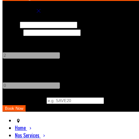
Book your stay
Check In
Check Out
Adults
-
+
Children
-
+
Promo Code (Optional)
Home
Nos Services