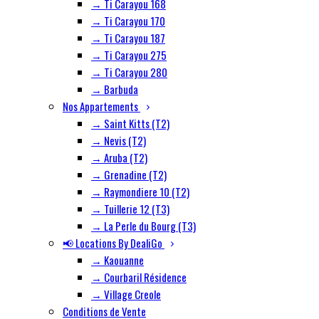
→ Ti Carayou 168
→ Ti Carayou 170
→ Ti Carayou 187
→ Ti Carayou 275
→ Ti Carayou 280
→ Barbuda
Nos Appartements
→ Saint Kitts (T2)
→ Nevis (T2)
→ Aruba (T2)
→ Grenadine (T2)
→ Raymondiere 10 (T2)
→ Tuillerie 12 (T3)
→ La Perle du Bourg (T3)
📢 Locations By DealiGo
→ Kaouanne
→ Courbaril Résidence
→ Village Creole
Conditions de Vente