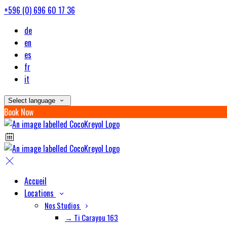
+596 (0) 696 60 17 36
de
en
es
fr
it
Select language
Book Now
Accueil
Locations
Nos Studios
→ Ti Carayou 163