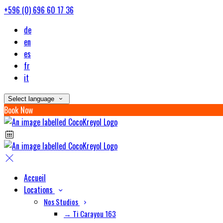
+596 (0) 696 60 17 36
de
en
es
fr
it
Select language
Book Now
Accueil
Locations
Nos Studios
→ Ti Carayou 163