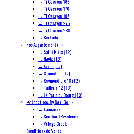
→ Ti Carayou 168
→ Ti Carayou 170
→ Ti Carayou 187
→ Ti Carayou 275
→ Ti Carayou 280
→ Barbuda
Nos Appartements
→ Saint Kitts (T2)
→ Nevis (T2)
→ Aruba (T2)
→ Grenadine (T2)
→ Raymondiere 10 (T2)
→ Tuillerie 12 (T3)
→ La Perle du Bourg (T3)
📢 Locations By DealiGo
→ Kaouanne
→ Courbaril Résidence
→ Village Creole
Conditions de Vente