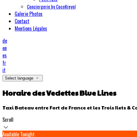
Conciergerie by CocoKreyol
Galerie Photos
Contact
Mentions Légales
de
en
es
fr
it
Select language
Horaire des Vedettes Blue Lines
Taxi Bateau entre Fort de France et les Trois Ilets & C
Scroll
Available Tonight