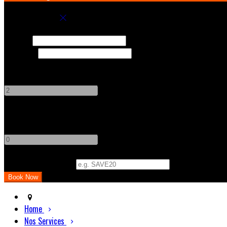
Book your stay
Check In
Check Out
Adults
-
+
Children
-
+
Promo Code (Optional)
Home
Nos Services