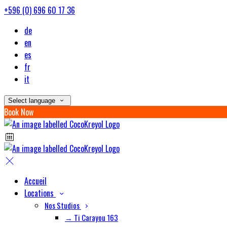
+596 (0) 696 60 17 36
de
en
es
fr
it
Select language
Book Now
Accueil
Locations
Nos Studios
→ Ti Carayou 163