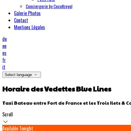
Conciergerie by CocoKreyol
Galerie Photos
Contact
Mentions Légales
de
en
es
fr
it
Select language
Horaire des Vedettes Blue Lines
Taxi Bateau entre Fort de France et les Trois Ilets & C
Scroll
Available Tonight