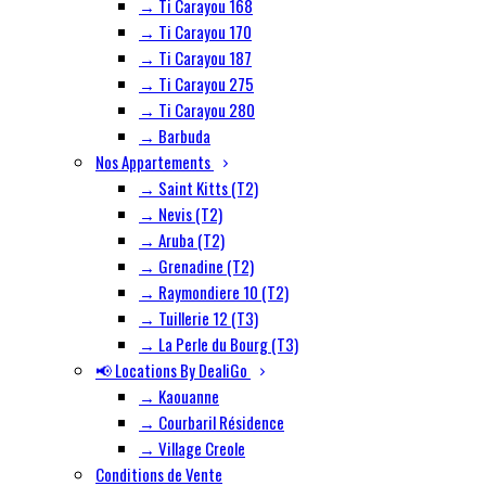
→ Ti Carayou 168
→ Ti Carayou 170
→ Ti Carayou 187
→ Ti Carayou 275
→ Ti Carayou 280
→ Barbuda
Nos Appartements
→ Saint Kitts (T2)
→ Nevis (T2)
→ Aruba (T2)
→ Grenadine (T2)
→ Raymondiere 10 (T2)
→ Tuillerie 12 (T3)
→ La Perle du Bourg (T3)
📢 Locations By DealiGo
→ Kaouanne
→ Courbaril Résidence
→ Village Creole
Conditions de Vente