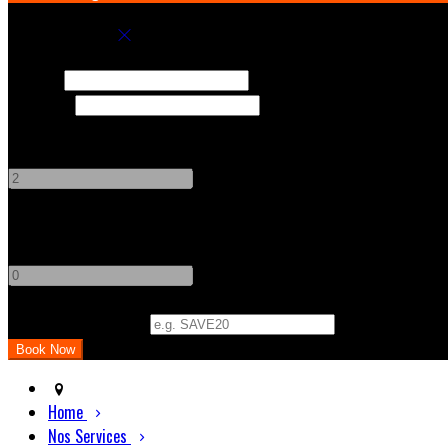
Book your stay
Check In
Check Out
Adults
-
+
Children
-
+
Promo Code (Optional)
Home
Nos Services