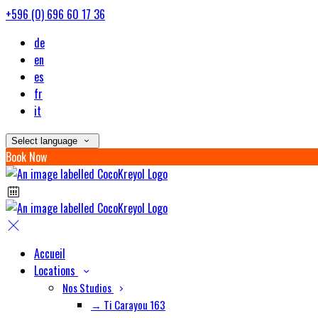
+596 (0) 696 60 17 36
de
en
es
fr
it
Select language
Book Now
Accueil
Locations
Nos Studios
→ Ti Carayou 163