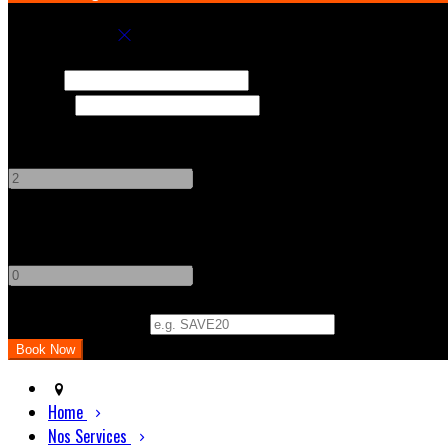
Book your stay
Check In
Check Out
Adults
-
+
Children
-
+
Promo Code (Optional)
Home
Nos Services