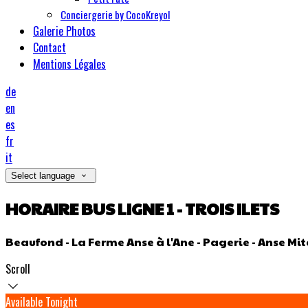
Conciergerie by CocoKreyol
Galerie Photos
Contact
Mentions Légales
de
en
es
fr
it
Select language
HORAIRE BUS LIGNE 1 - TROIS ILETS
Beaufond - La Ferme Anse à l'Ane - Pagerie - Anse Mi
Scroll
Available Tonight