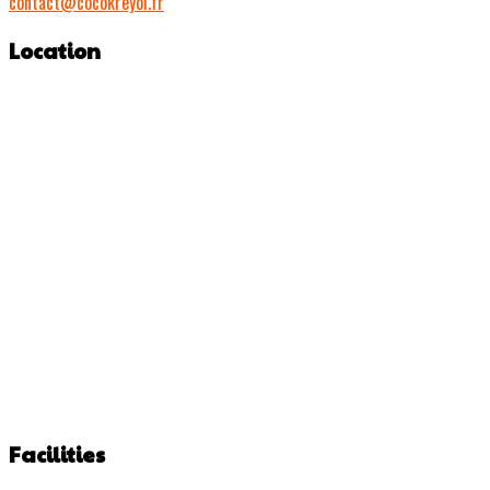
contact@cocokreyol.fr
Location
Facilities