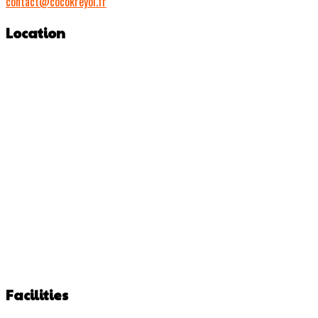
contact@cocokreyol.fr
Location
Facilities