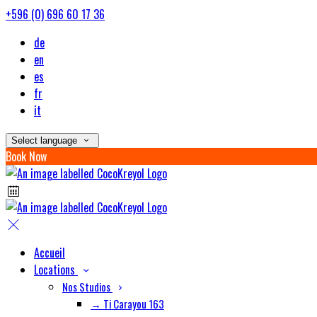
+596 (0) 696 60 17 36
de
en
es
fr
it
Select language
Book Now
Accueil
Locations
Nos Studios
→ Ti Carayou 163