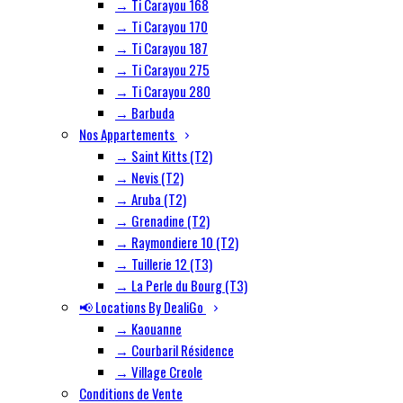
→ Ti Carayou 168
→ Ti Carayou 170
→ Ti Carayou 187
→ Ti Carayou 275
→ Ti Carayou 280
→ Barbuda
Nos Appartements
→ Saint Kitts (T2)
→ Nevis (T2)
→ Aruba (T2)
→ Grenadine (T2)
→ Raymondiere 10 (T2)
→ Tuillerie 12 (T3)
→ La Perle du Bourg (T3)
📢 Locations By DealiGo
→ Kaouanne
→ Courbaril Résidence
→ Village Creole
Conditions de Vente