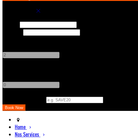
Book your stay
Check In
Check Out
Adults
-
+
Children
-
+
Promo Code (Optional)
Home
Nos Services