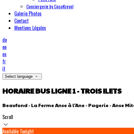
Conciergerie by CocoKreyol
Galerie Photos
Contact
Mentions Légales
de
en
es
fr
it
Select language
HORAIRE BUS LIGNE 1 - TROIS ILETS
Beaufond - La Ferme Anse à l'Ane - Pagerie - Anse Mi
Scroll
Available Tonight