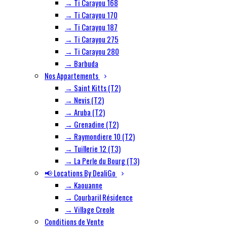
→ Ti Carayou 168
→ Ti Carayou 170
→ Ti Carayou 187
→ Ti Carayou 275
→ Ti Carayou 280
→ Barbuda
Nos Appartements
→ Saint Kitts (T2)
→ Nevis (T2)
→ Aruba (T2)
→ Grenadine (T2)
→ Raymondiere 10 (T2)
→ Tuillerie 12 (T3)
→ La Perle du Bourg (T3)
📢 Locations By DealiGo
→ Kaouanne
→ Courbaril Résidence
→ Village Creole
Conditions de Vente