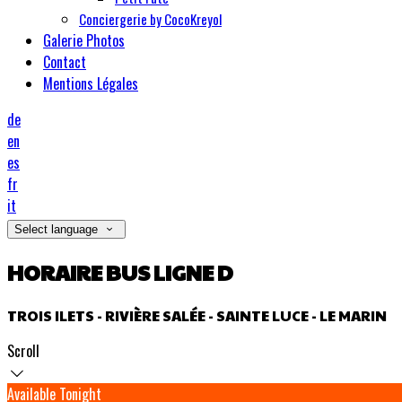
Conciergerie by CocoKreyol
Galerie Photos
Contact
Mentions Légales
de
en
es
fr
it
Select language
HORAIRE BUS LIGNE D
TROIS ILETS - RIVIÈRE SALÉE - SAINTE LUCE - LE MARIN
Scroll
Available Tonight