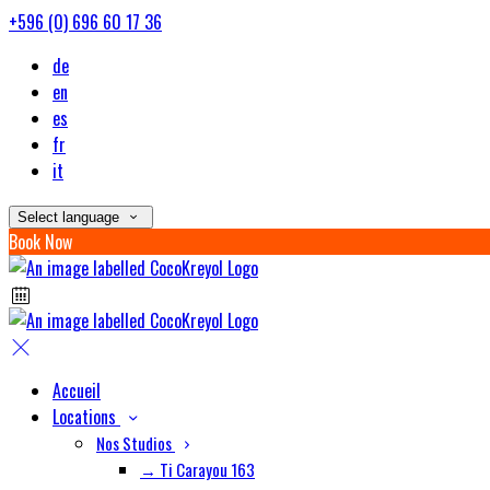
+596 (0) 696 60 17 36
de
en
es
fr
it
Select language
Book Now
Accueil
Locations
Nos Studios
→ Ti Carayou 163