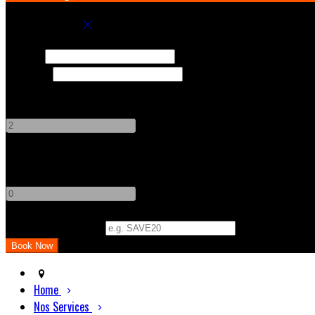
Book your stay
Check In
Check Out
Adults
-
+
Children
-
+
Promo Code (Optional)
Home
Nos Services