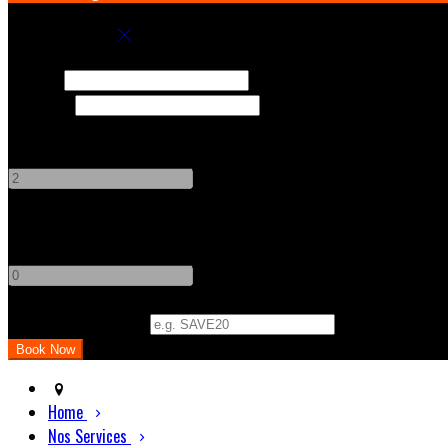
Book your stay
Check In
Check Out
Adults
-
+
Children
-
+
Promo Code (Optional)
Home
Nos Services