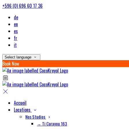
+596 (0) 696 60 17 36
de
en
es
fr
it
Select language
Book Now
Accueil
Locations
Nos Studios
→ Ti Carayou 163