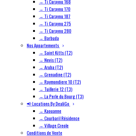
→ Ti Carayou 168
→ Ti Carayou 170
→ Ti Carayou 187
→ Ti Carayou 275
→ Ti Carayou 280
→ Barbuda
Nos Appartements
→ Saint Kitts (T2)
→ Nevis (T2)
→ Aruba (T2)
→ Grenadine (T2)
→ Raymondiere 10 (T2)
→ Tuillerie 12 (T3)
→ La Perle du Bourg (T3)
📢 Locations By DealiGo
→ Kaouanne
→ Courbaril Résidence
→ Village Creole
Conditions de Vente