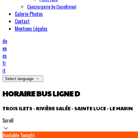
Conciergerie by CocoKreyol
Galerie Photos
Contact
Mentions Légales
de
en
es
fr
it
Select language
HORAIRE BUS LIGNE D
TROIS ILETS - RIVIÈRE SALÉE - SAINTE LUCE - LE MARIN
Scroll
Available Tonight