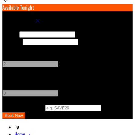
Available Tonight
Book your stay
Check In
Check Out
Adults
-
+
Children
-
+
Promo Code (Optional)
Home