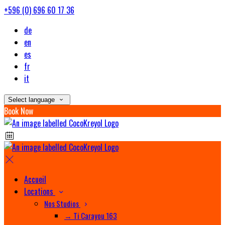
+596 (0) 696 60 17 36
de
en
es
fr
it
Select language
Book Now
Accueil
Locations
Nos Studios
→ Ti Carayou 163