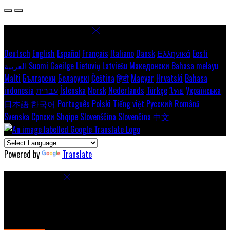
Select language
Deutsch
English
Español
Français
Italiano
Dansk
Ελληνικά
Eesti
العربية
Suomi
Gaeilge
Lietuvių
Latviešu
Македонски
Bahasa melayu
Malti
Български
Беларускі
Čeština
हिंदी
Magyar
Hrvatski
Bahasa
indonesia
עברית
Íslenska
Norsk
Nederlands
Türkçe
ไทย
Українська
日本語
한국어
Português
Polski
Tiếng việt
Русский
Română
Svenska
Српски
Shqipe
Slovenščina
Slovenčina
中文
Powered by
Translate
Cookie Settings
Cookies are used to ensure you get the best experience on our
website. This includes showing information in your local language
where available, and e-commerce analytics.