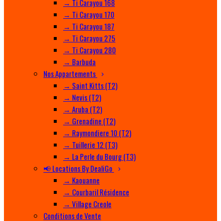
→ Ti Carayou 168
→ Ti Carayou 170
→ Ti Carayou 187
→ Ti Carayou 275
→ Ti Carayou 280
→ Barbuda
Nos Appartements
→ Saint Kitts (T2)
→ Nevis (T2)
→ Aruba (T2)
→ Grenadine (T2)
→ Raymondiere 10 (T2)
→ Tuillerie 12 (T3)
→ La Perle du Bourg (T3)
📢 Locations By DealiGo
→ Kaouanne
→ Courbaril Résidence
→ Village Creole
Conditions de Vente