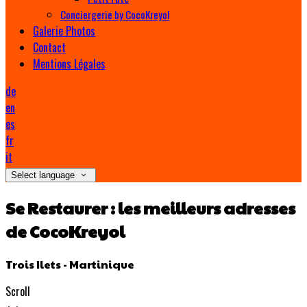
Conciergerie by CocoKreyol
Galerie Photos
Contact
Mentions Légales
de
en
es
fr
it
Select language
Se Restaurer : les meilleurs adresses
de CocoKreyol
Trois Ilets - Martinique
Scroll