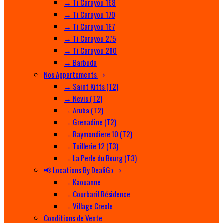
→ Ti Carayou 168
→ Ti Carayou 170
→ Ti Carayou 187
→ Ti Carayou 275
→ Ti Carayou 280
→ Barbuda
Nos Appartements
→ Saint Kitts (T2)
→ Nevis (T2)
→ Aruba (T2)
→ Grenadine (T2)
→ Raymondiere 10 (T2)
→ Tuillerie 12 (T3)
→ La Perle du Bourg (T3)
📢 Locations By DealiGo
→ Kaouanne
→ Courbaril Résidence
→ Village Creole
Conditions de Vente