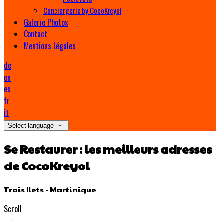
Conciergerie by CocoKreyol
Galerie Photos
Contact
Mentions Légales
de
en
es
fr
it
Select language
Se Restaurer : les meilleurs adresses
de CocoKreyol
Trois Ilets - Martinique
Scroll