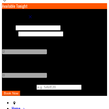
Available Tonight
Book your stay
Check In
Check Out
Adults
-
+
Children
-
+
Promo Code (Optional)
Home