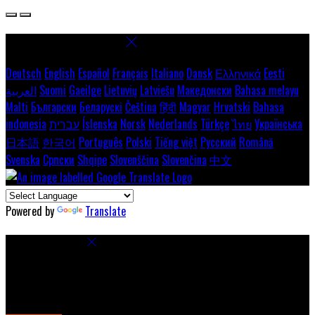
Select language
Deutsch
English
Español
Français
Italiano
Dansk
Ελληνικά
Eesti
العربية
Suomi
Gaeilge
Lietuvių
Latviešu
Македонски
Bahasa melayu
Malti
Български
Беларускі
Čeština
हिंदी
Magyar
Hrvatski
Bahasa
indonesia
עברית
Íslenska
Norsk
Nederlands
Türkçe
ไทย
Українська
日本語
한국어
Português
Polski
Tiếng việt
Русский
Română
Svenska
Српски
Shqipe
Slovenščina
Slovenčina
中文
Powered by
Translate
Cookie Settings
Cookies are used to ensure you get the best experience on our
website. This includes showing information in your local language
where available, and e-commerce analytics.