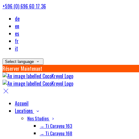
+596 (0) 696 60 17 36
de
en
es
fr
it
Select language
Réserver Maintenant
Accueil
Locations
Nos Studios
→ Ti Carayou 163
→ Ti Carayou 168