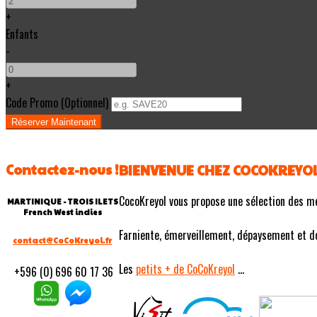
+
Enfants
-
+
Code Promo
(
Optionnel
)
Contactez-nous !
BIENVENUE CHEZ COCOKREYO
CocoKreyol vous propose une sélection des m
MARTINIQUE - TROIS ILETS
French West indies
Farniente, émerveillement, dépaysement et douc
contact@CoCoKreyol.fr
Les
petits
+ de CoCoKreyol
...
+596 (0) 696 60 17 36