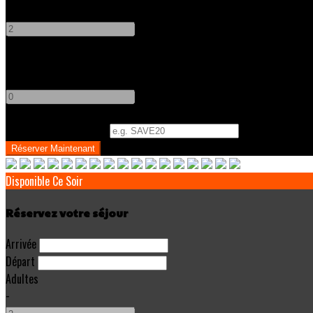
-
+
Enfants
-
+
Code Promo
(
Optionnel
)
Disponible Ce Soir
Réservez votre séjour
Arrivée
Départ
Adultes
-