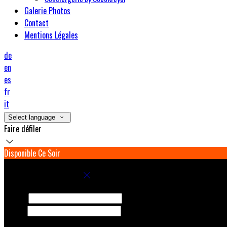
Galerie Photos
Contact
Mentions Légales
de
en
es
fr
it
Select language
Faire défiler
Disponible Ce Soir
Réservez votre séjour
Arrivée
Départ
Adultes