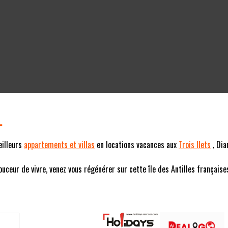
L
eilleurs
appartements et villas
en locations vacances aux
Trois Ilets
, Dia
eur de vivre, venez vous régénérer sur cette île des Antilles françaises (F