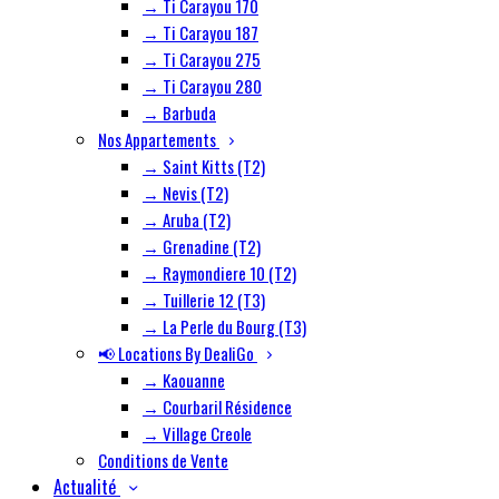
→ Ti Carayou 170
→ Ti Carayou 187
→ Ti Carayou 275
→ Ti Carayou 280
→ Barbuda
Nos Appartements
→ Saint Kitts (T2)
→ Nevis (T2)
→ Aruba (T2)
→ Grenadine (T2)
→ Raymondiere 10 (T2)
→ Tuillerie 12 (T3)
→ La Perle du Bourg (T3)
📢 Locations By DealiGo
→ Kaouanne
→ Courbaril Résidence
→ Village Creole
Conditions de Vente
Actualité