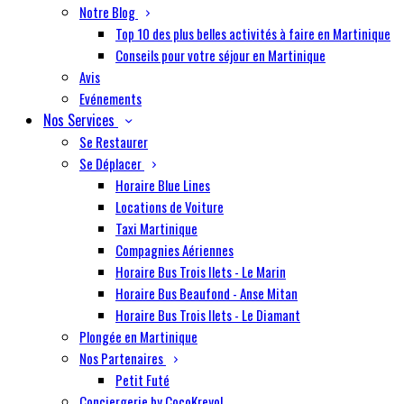
Notre Blog
Top 10 des plus belles activités à faire en Martinique
Conseils pour votre séjour en Martinique
Avis
Evénements
Nos Services
Se Restaurer
Se Déplacer
Horaire Blue Lines
Locations de Voiture
Taxi Martinique
Compagnies Aériennes
Horaire Bus Trois Ilets - Le Marin
Horaire Bus Beaufond - Anse Mitan
Horaire Bus Trois Ilets - Le Diamant
Plongée en Martinique
Nos Partenaires
Petit Futé
Conciergerie by CocoKreyol