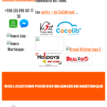
convivialité est reine.
+596 (0) 696 60 17
Les
petits
+ de CoCoKreyol
...
36
Lieu :
Martinique :
NOS LOCATIONS POUR VOS VACANCES EN MARTINIQUE