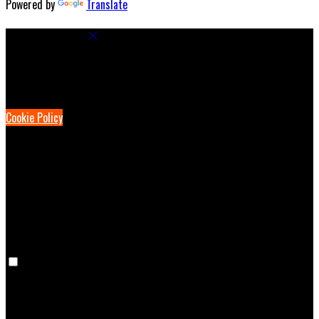
Powered by
Translate
Cookie Settings
Cookies are used to ensure you get the best experience on our
website. This includes showing information in your local language
where available, and e-commerce analytics.
Cookie Policy
Necessary Cookies
Necessary cookies are essential for the website to work. Disabling
these cookies means that you will not be able to use this website.
Preference Cookies
Preference cookies are used to keep track of your preferences, e.g.
the language you have chosen for the website. Disabling these