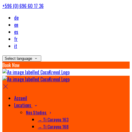
+596 (0) 696 60 17 36
de
en
es
fr
it
Select language
Book Now
Accueil
Locations
Nos Studios
→ Ti Carayou 163
→ Ti Carayou 168