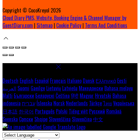
Copyright ©
CocoKreyol 2026
Cloud Diary PMS, Website, Booking Engine & Channel Manager by
GuestDiary.com
|
Sitemap
|
Cookie Policy
|
Terms And Conditions
Select language
Deutsch
English
Español
Français
Italiano
Dansk
Ελληνικά
Eesti
Bahasa melayu
Македонски
Latviešu
Lietuvių
Gaeilge
Suomi
العربية
Malti
Български
Беларускі
Čeština
हिंदी
Magyar
Hrvatski
Bahasa
Українська
ไทย
Türkçe
Nederlands
Norsk
Íslenska
עברית
indonesia
日本語
한국어
Português
Polski
Tiếng việt
Русский
Română
Svenska
Српски
Shqipe
Slovenščina
Slovenčina
中文