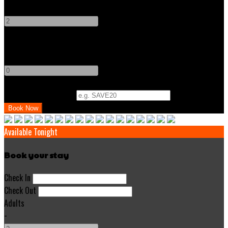
-
+
Children
-
+
Promo Code (Optional)
Available Tonight
Book your stay
Check In
Check Out
Adults
-