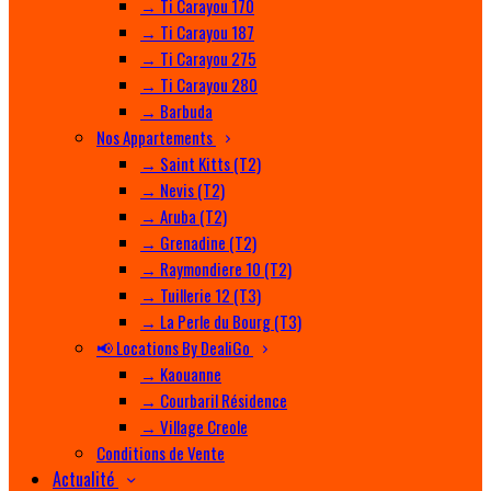
→ Ti Carayou 170
→ Ti Carayou 187
→ Ti Carayou 275
→ Ti Carayou 280
→ Barbuda
Nos Appartements
→ Saint Kitts (T2)
→ Nevis (T2)
→ Aruba (T2)
→ Grenadine (T2)
→ Raymondiere 10 (T2)
→ Tuillerie 12 (T3)
→ La Perle du Bourg (T3)
📢 Locations By DealiGo
→ Kaouanne
→ Courbaril Résidence
→ Village Creole
Conditions de Vente
Actualité