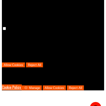
cookies means that your preferences won't be remembered on your
next visit.
Analytical Cookies
We use analytical cookies to help us understand the process that
users go through from visiting our website to booking with us. This
helps us make informed business decisions and offer the best
possible prices.
Allow Cookies
Reject All
Cookies are used to ensure you get the best experience on our
website. This includes showing information in your local language
where available, and e-commerce analytics.
Cookie Policy
Manage
Allow Cookies
Reject All