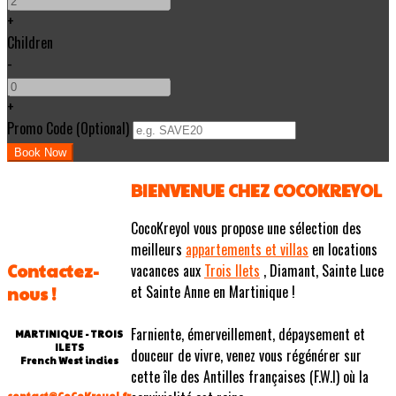
+
Children
-
+
Promo Code (Optional)
BIENVENUE CHEZ COCOKREYOL
CocoKreyol vous propose une sélection des
meilleurs
appartements et villas
en locations
Contactez-
vacances aux
Trois Ilets
, Diamant, Sainte Luce
et Sainte Anne en Martinique !
nous !
Farniente, émerveillement, dépaysement et
MARTINIQUE - TROIS
ILETS
douceur de vivre, venez vous régénérer sur
French West indies
cette île des Antilles françaises (F.W.I) où la
contact@CoCoKreyol.fr