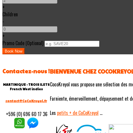
+
Children
-
+
Promo Code (Optional)
Contactez-nous !
BIENVENUE CHEZ COCOKREYO
CocoKreyol vous propose une sélection des m
MARTINIQUE - TROIS ILETS
French West indies
Farniente, émerveillement, dépaysement et douc
contact@CoCoKreyol.fr
Les
petits
+ de CoCoKreyol
...
+596 (0) 696 60 17 36