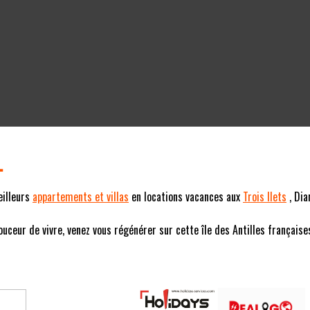
L
eilleurs
appartements et villas
en locations vacances aux
Trois Ilets
, Dia
eur de vivre, venez vous régénérer sur cette île des Antilles françaises (F