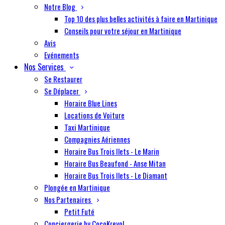
Notre Blog
Top 10 des plus belles activités à faire en Martinique
Conseils pour votre séjour en Martinique
Avis
Evénements
Nos Services
Se Restaurer
Se Déplacer
Horaire Blue Lines
Locations de Voiture
Taxi Martinique
Compagnies Aériennes
Horaire Bus Trois Ilets - Le Marin
Horaire Bus Beaufond - Anse Mitan
Horaire Bus Trois Ilets - Le Diamant
Plongée en Martinique
Nos Partenaires
Petit Futé
Conciergerie by CocoKreyol