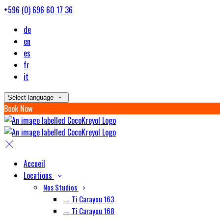
+596 (0) 696 60 17 36
de
en
es
fr
it
Select language
Book Now
Accueil
Locations
Nos Studios
→ Ti Carayou 163
→ Ti Carayou 168