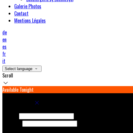
Galerie Photos
Contact
Mentions Légales
de
en
es
fr
it
Select language
Scroll
Available Tonight
Book your stay
Check In
Check Out
Adults