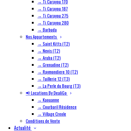
→ Ti Carayou 170
→ Ti Carayou 187
→ Ti Carayou 275
→ Ti Carayou 280
→ Barbuda
Nos Appartements
→ Saint Kitts (T2)
→ Nevis (T2)
→ Aruba (T2)
→ Grenadine (T2)
→ Raymondiere 10 (T2)
→ Tuillerie 12 (T3)
→ La Perle du Bourg (T3)
📢 Locations By DealiGo
→ Kaouanne
→ Courbaril Résidence
→ Village Creole
Conditions de Vente
Actualité