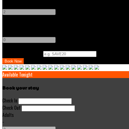
-
+
Children
-
+
Promo Code (Optional)
Available Tonight
Book your stay
Check In
Check Out
Adults
-