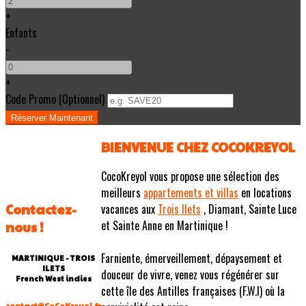
+
Enfants
-
+
Code Promo
(
Optionnel
)
BIENVENUE CHEZ COCOKREYOL
CocoKreyol vous propose une sélection des
meilleurs
appartements et villas
en locations
Contactez-
vacances aux
Trois Ilets
, Diamant, Sainte Luce
et Sainte Anne en Martinique !
nous !
Farniente, émerveillement, dépaysement et
MARTINIQUE - TROIS
ILETS
douceur de vivre, venez vous régénérer sur
French West indies
cette île des Antilles françaises (F.W.I) où la
contact@CoCoKreyol.fr