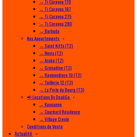
→ Ti Carayou 170
→ Ti Carayou 187
→ Ti Carayou 275
→ Ti Carayou 280
→ Barbuda
Nos Appartements
→ Saint Kitts (T2)
→ Nevis (T2)
→ Aruba (T2)
→ Grenadine (T2)
→ Raymondiere 10 (T2)
→ Tuillerie 12 (T3)
→ La Perle du Bourg (T3)
📢 Locations By DealiGo
→ Kaouanne
→ Courbaril Résidence
→ Village Creole
Conditions de Vente
Actualité