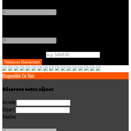
-
+
Enfants
-
+
Code Promo
(
Optionnel
)
Disponible Ce Soir
Réservez votre séjour
Arrivée
Départ
Adultes
-