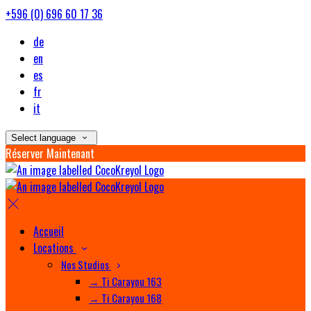
+596 (0) 696 60 17 36
de
en
es
fr
it
Select language
Réserver Maintenant
Accueil
Locations
Nos Studios
→ Ti Carayou 163
→ Ti Carayou 168