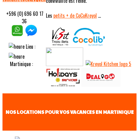
convivialité est reine.
+596 (0) 696 60 17
Les
petits
+ de CoCoKreyol
...
36
Lieu :
Martinique :
NOS LOCATIONS POUR VOS VACANCES EN MARTINIQUE