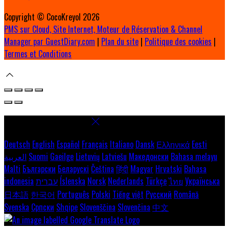
Copyright ©
CocoKreyol 2026
PMS sur Cloud, Site Internet, Moteur de Réservation & Channel
Manager par GuestDiary.com
|
Plan du site
|
Politique des cookies
|
Termes et Conditions
Select language
Deutsch
English
Español
Français
Italiano
Dansk
Ελληνικά
Eesti
العربية
Suomi
Gaeilge
Lietuvių
Latviešu
Македонски
Bahasa melayu
Malti
Български
Беларускі
Čeština
हिंदी
Magyar
Hrvatski
Bahasa
indonesia
עברית
Íslenska
Norsk
Nederlands
Türkçe
ไทย
Українська
日本語
한국어
Português
Polski
Tiếng việt
Русский
Română
Svenska
Српски
Shqipe
Slovenščina
Slovenčina
中文