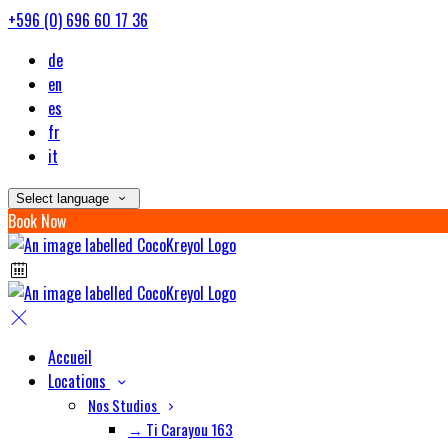
+596 (0) 696 60 17 36
de
en
es
fr
it
Select language
Book Now
Accueil
Locations
Nos Studios
→ Ti Carayou 163