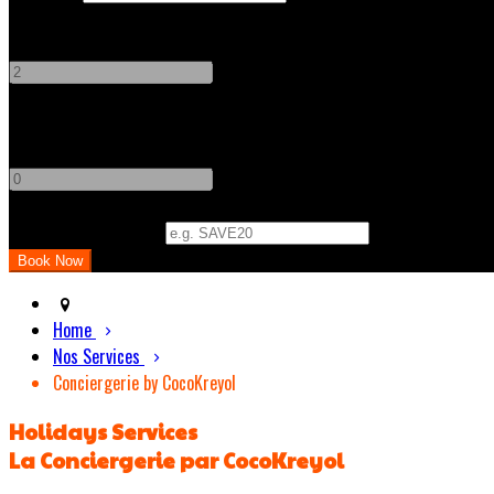
Adults
-
+
Children
-
+
Promo Code (Optional)
Home
Nos Services
Conciergerie by CocoKreyol
Holidays Services
La Conciergerie par CocoKreyol