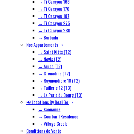
→ Ti Carayou 168
→ Ti Carayou 170
→ Ti Carayou 187
→ Ti Carayou 275
→ Ti Carayou 280
→ Barbuda
Nos Appartements
→ Saint Kitts (T2)
→ Nevis (T2)
→ Aruba (T2)
→ Grenadine (T2)
→ Raymondiere 10 (T2)
→ Tuillerie 12 (T3)
→ La Perle du Bourg (T3)
📢 Locations By DealiGo
→ Kaouanne
→ Courbaril Résidence
→ Village Creole
Conditions de Vente