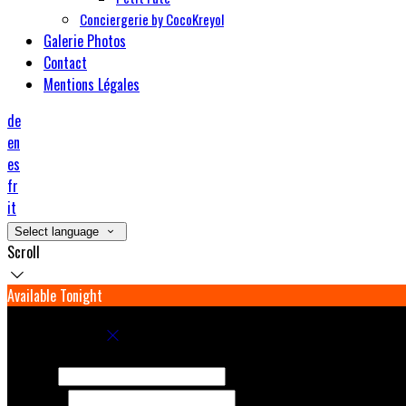
Conciergerie by CocoKreyol
Galerie Photos
Contact
Mentions Légales
de
en
es
fr
it
Select language
Scroll
Available Tonight
Book your stay
Check In
Check Out