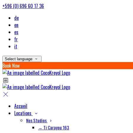
+596 (0) 696 60 17 36
de
en
es
fr
it
Select language
Book Now
Accueil
Locations
Nos Studios
→ Ti Carayou 163