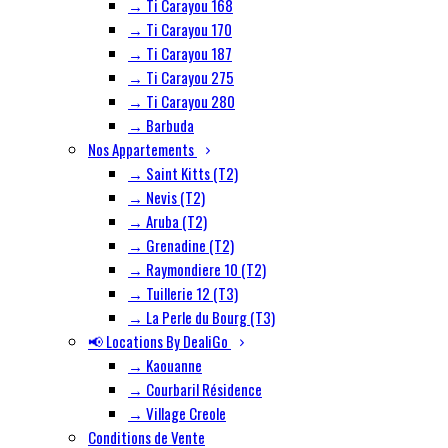
→ Ti Carayou 168
→ Ti Carayou 170
→ Ti Carayou 187
→ Ti Carayou 275
→ Ti Carayou 280
→ Barbuda
Nos Appartements
→ Saint Kitts (T2)
→ Nevis (T2)
→ Aruba (T2)
→ Grenadine (T2)
→ Raymondiere 10 (T2)
→ Tuillerie 12 (T3)
→ La Perle du Bourg (T3)
📢 Locations By DealiGo
→ Kaouanne
→ Courbaril Résidence
→ Village Creole
Conditions de Vente