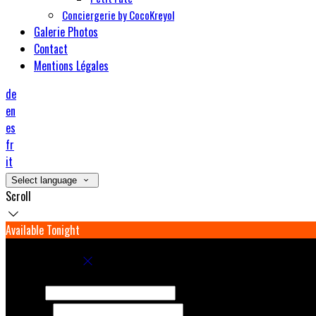
Conciergerie by CocoKreyol
Galerie Photos
Contact
Mentions Légales
de
en
es
fr
it
Select language
Scroll
Available Tonight
Book your stay
Check In
Check Out