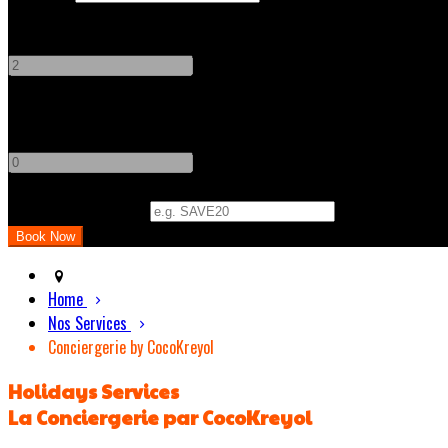
Adults
-
+
Children
-
+
Promo Code (Optional)
Home
Nos Services
Conciergerie by CocoKreyol
Holidays Services
La Conciergerie par CocoKreyol