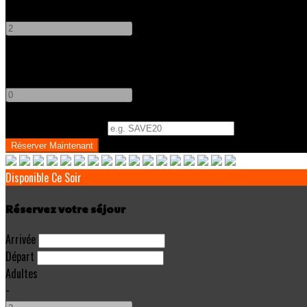
-
+
Enfants
-
+
Code Promo
(
Optionnel
)
Disponible Ce Soir
Réservez votre séjour
Arrivée
Départ
Adultes
-