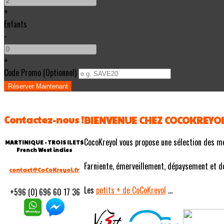
+
Enfants
-
+
Code Promo
(
Optionnel
)
Contactez-nous !
BIENVENUE CHEZ COCOKREYO
CocoKreyol vous propose une sélection des m
MARTINIQUE - TROIS ILETS
French West indies
Farniente, émerveillement, dépaysement et douc
contact@CoCoKreyol.fr
Les
petits
+ de CoCoKreyol
...
+596 (0) 696 60 17 36