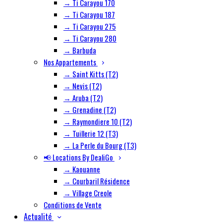
→ Ti Carayou 170
→ Ti Carayou 187
→ Ti Carayou 275
→ Ti Carayou 280
→ Barbuda
Nos Appartements
→ Saint Kitts (T2)
→ Nevis (T2)
→ Aruba (T2)
→ Grenadine (T2)
→ Raymondiere 10 (T2)
→ Tuillerie 12 (T3)
→ La Perle du Bourg (T3)
📢 Locations By DealiGo
→ Kaouanne
→ Courbaril Résidence
→ Village Creole
Conditions de Vente
Actualité