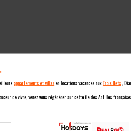
L
eilleurs
appartements et villas
en locations vacances aux
Trois Ilets
, Dia
eur de vivre, venez vous régénérer sur cette île des Antilles françaises (F