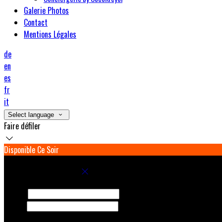
Galerie Photos
Contact
Mentions Légales
de
en
es
fr
it
Select language
Faire défiler
Disponible Ce Soir
Réservez votre séjour
Arrivée
Départ
Adultes