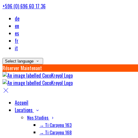
+596 (0) 696 60 17 36
de
en
es
fr
it
Select language
Réserver Maintenant
Accueil
Locations
Nos Studios
→ Ti Carayou 163
→ Ti Carayou 168