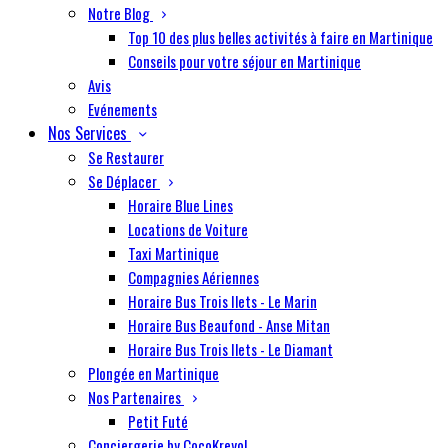
Notre Blog
Top 10 des plus belles activités à faire en Martinique
Conseils pour votre séjour en Martinique
Avis
Evénements
Nos Services
Se Restaurer
Se Déplacer
Horaire Blue Lines
Locations de Voiture
Taxi Martinique
Compagnies Aériennes
Horaire Bus Trois Ilets - Le Marin
Horaire Bus Beaufond - Anse Mitan
Horaire Bus Trois Ilets - Le Diamant
Plongée en Martinique
Nos Partenaires
Petit Futé
Conciergerie by CocoKreyol