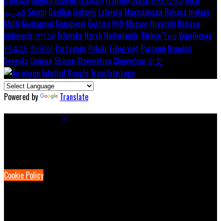
العربية
Suomi
Gaeilge
Lietuvių
Latviešu
Македонски
Bahasa melayu
Malti
Български
Беларускі
Čeština
हिंदी
Magyar
Hrvatski
Bahasa
indonesia
עברית
Íslenska
Norsk
Nederlands
Türkçe
ไทย
Українська
日本語
한국어
Português
Polski
Tiếng việt
Русский
Română
Svenska
Српски
Shqipe
Slovenščina
Slovenčina
中文
Powered by
Translate
Cookie Settings
Cookies are used to ensure you get the best experience on our
website. This includes showing information in your local language
where available, and e-commerce analytics.
Cookie Policy
Necessary Cookies
Necessary cookies are essential for the website to work. Disabling