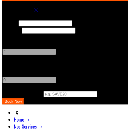
Book your stay
Check In
Check Out
Adults
-
+
Children
-
+
Promo Code (Optional)
Home
Nos Services