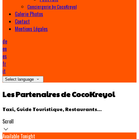
Conciergerie by CocoKreyol
Galerie Photos
Contact
Mentions Légales
de
en
es
fr
it
Select language
Les Partenaires de CocoKreyol
Taxi, Guide Touristique, Restaurants...
Scroll
Available Tonight