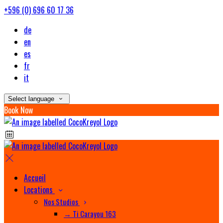
+596 (0) 696 60 17 36
de
en
es
fr
it
Select language
Book Now
Accueil
Locations
Nos Studios
→ Ti Carayou 163