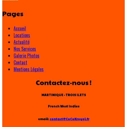
Pages
Accueil
Locations
Actualité
Nos Services
Galerie Photos
Contact
Mentions Légales
Contactez-nous !
MARTINIQUE - TROIS ILETS
French West Indies
email:
contact@CoCoKreyol.fr