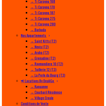
→ Ti Carayou 168
→ Ti Carayou 170
→ Ti Carayou 187
→ Ti Carayou 275
→ Ti Carayou 280
→ Barbuda
Nos Appartements
→ Saint Kitts (T2)
→ Nevis (T2)
→ Aruba (T2)
→ Grenadine (T2)
→ Raymondiere 10 (T2)
→ Tuillerie 12 (T3)
→ La Perle du Bourg (T3)
📢 Locations By DealiGo
→ Kaouanne
→ Courbaril Résidence
→ Village Creole
Conditions de Vente