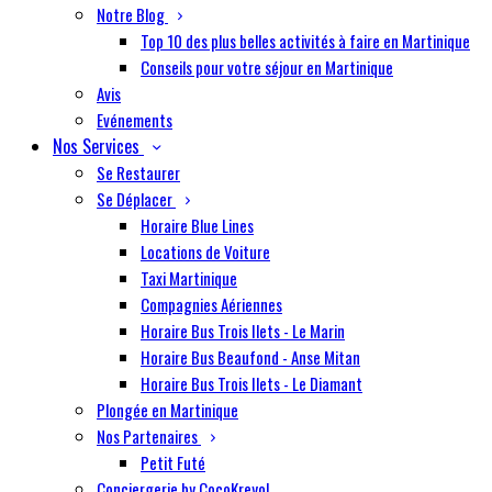
Notre Blog
Top 10 des plus belles activités à faire en Martinique
Conseils pour votre séjour en Martinique
Avis
Evénements
Nos Services
Se Restaurer
Se Déplacer
Horaire Blue Lines
Locations de Voiture
Taxi Martinique
Compagnies Aériennes
Horaire Bus Trois Ilets - Le Marin
Horaire Bus Beaufond - Anse Mitan
Horaire Bus Trois Ilets - Le Diamant
Plongée en Martinique
Nos Partenaires
Petit Futé
Conciergerie by CocoKreyol