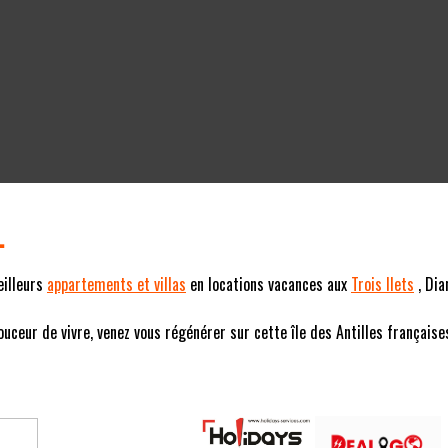
L
eilleurs
appartements et villas
en locations vacances aux
Trois Ilets
, Dia
eur de vivre, venez vous régénérer sur cette île des Antilles françaises (F