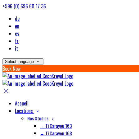
+596 (0) 696 60 17 36
de
en
es
fr
it
Select language
Book Now
Accueil
Locations
Nos Studios
→ Ti Carayou 163
→ Ti Carayou 168