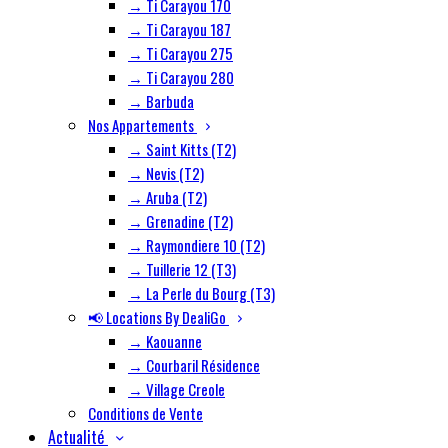
→ Ti Carayou 170
→ Ti Carayou 187
→ Ti Carayou 275
→ Ti Carayou 280
→ Barbuda
Nos Appartements
→ Saint Kitts (T2)
→ Nevis (T2)
→ Aruba (T2)
→ Grenadine (T2)
→ Raymondiere 10 (T2)
→ Tuillerie 12 (T3)
→ La Perle du Bourg (T3)
📢 Locations By DealiGo
→ Kaouanne
→ Courbaril Résidence
→ Village Creole
Conditions de Vente
Actualité