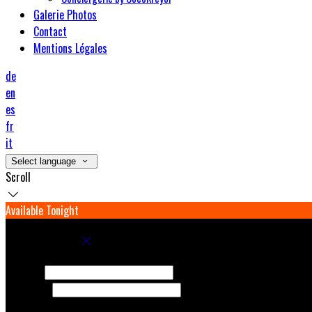
Galerie Photos
Contact
Mentions Légales
de
en
es
fr
it
Select language
Scroll
Available Tonight
Book your stay
Check In
Check Out
Adults