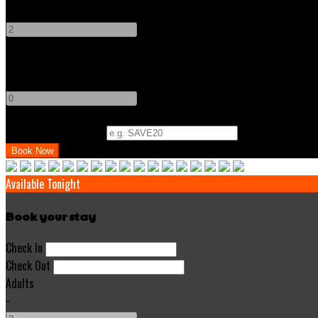
-
+
Children
-
+
Promo Code (Optional)
Available Tonight
Book your stay
Check In
Check Out
Adults
-