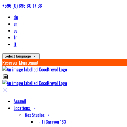
+596 (0) 696 60 17 36
de
en
es
fr
it
Select language
Réserver Maintenant
Accueil
Locations
Nos Studios
→ Ti Carayou 163