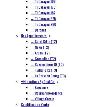
→ Ti Carayou 168
→ Ti Carayou 170
→ Ti Carayou 187
→ Ti Carayou 275
→ Ti Carayou 280
→ Barbuda
Nos Appartements
→ Saint Kitts (T2)
→ Nevis (T2)
→ Aruba (T2)
→ Grenadine (T2)
→ Raymondiere 10 (T2)
→ Tuillerie 12 (T3)
→ La Perle du Bourg (T3)
📢 Locations By DealiGo
→ Kaouanne
→ Courbaril Résidence
→ Village Creole
Conditions de Vente