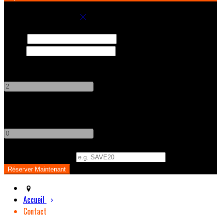
Réservez votre séjour
Arrivée
Départ
Adultes
-
+
Enfants
-
+
Code Promo
(
Optionnel
)
Accueil
Contact