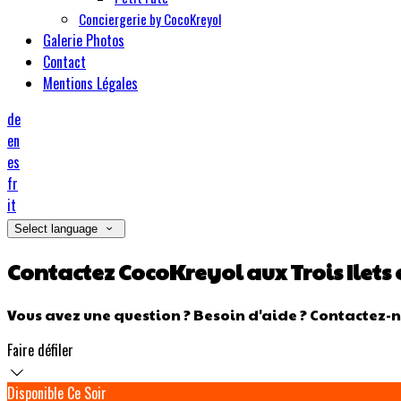
Conciergerie by CocoKreyol
Galerie Photos
Contact
Mentions Légales
de
en
es
fr
it
Select language
Contactez CocoKreyol aux Trois Ilets
Vous avez une question ? Besoin d'aide ? Contactez-n
Faire défiler
Disponible Ce Soir