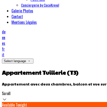
Conciergerie by CocoKreyol
Galerie Photos
Contact
Mentions Légales
de
en
es
fr
it
Select language
Appartement Tuillerie (T3)
Appartement avec deux chambres, balcon et vue sur m
Scroll
Available Tonight