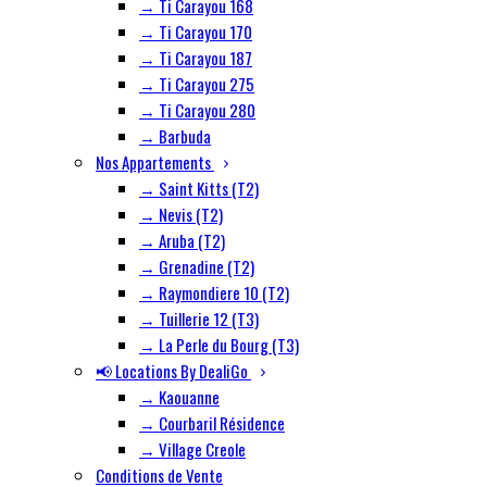
→ Ti Carayou 168
→ Ti Carayou 170
→ Ti Carayou 187
→ Ti Carayou 275
→ Ti Carayou 280
→ Barbuda
Nos Appartements
→ Saint Kitts (T2)
→ Nevis (T2)
→ Aruba (T2)
→ Grenadine (T2)
→ Raymondiere 10 (T2)
→ Tuillerie 12 (T3)
→ La Perle du Bourg (T3)
📢 Locations By DealiGo
→ Kaouanne
→ Courbaril Résidence
→ Village Creole
Conditions de Vente