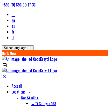
+596 (0) 696 60 17 36
de
en
es
fr
it
Select language
Book Now
Accueil
Locations
Nos Studios
→ Ti Carayou 163