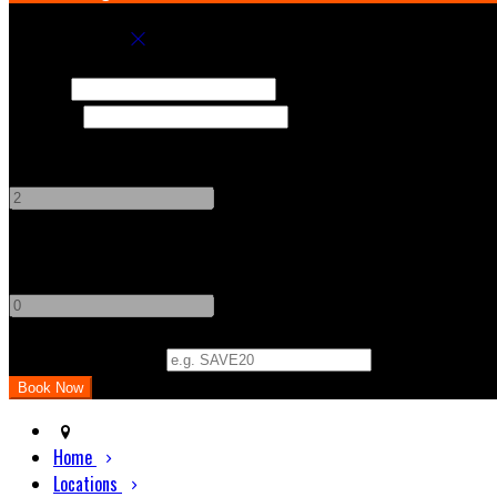
Book your stay
Check In
Check Out
Adults
-
+
Children
-
+
Promo Code (Optional)
Home
Locations