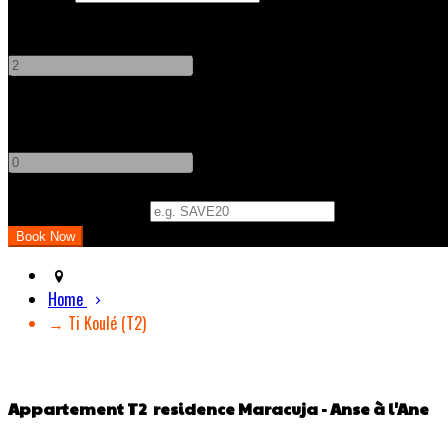
Adults
-
+
Children
-
+
Promo Code (Optional)
Home
→ Ti Koulé (T2)
Appartement T2 residence Maracuja - Anse à l'Ane