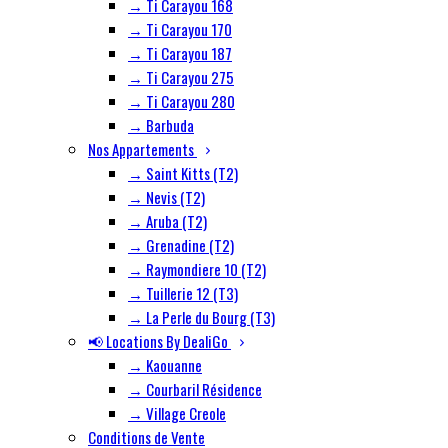
→ Ti Carayou 168
→ Ti Carayou 170
→ Ti Carayou 187
→ Ti Carayou 275
→ Ti Carayou 280
→ Barbuda
Nos Appartements
→ Saint Kitts (T2)
→ Nevis (T2)
→ Aruba (T2)
→ Grenadine (T2)
→ Raymondiere 10 (T2)
→ Tuillerie 12 (T3)
→ La Perle du Bourg (T3)
📢 Locations By DealiGo
→ Kaouanne
→ Courbaril Résidence
→ Village Creole
Conditions de Vente