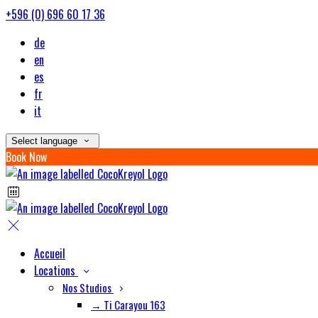
+596 (0) 696 60 17 36
de
en
es
fr
it
Select language
Book Now
Accueil
Locations
Nos Studios
→ Ti Carayou 163