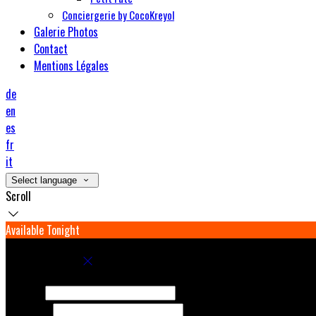
Conciergerie by CocoKreyol
Galerie Photos
Contact
Mentions Légales
de
en
es
fr
it
Select language
Scroll
Available Tonight
Book your stay
Check In
Check Out