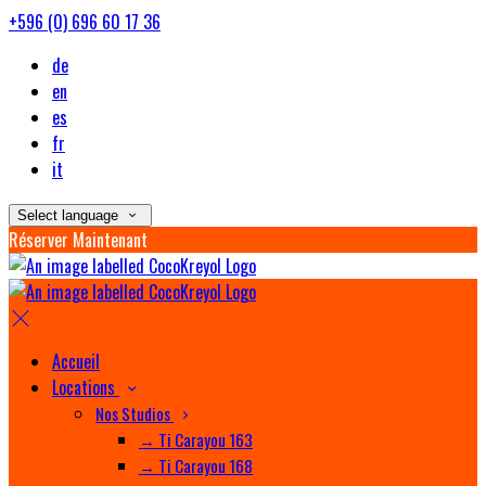
+596 (0) 696 60 17 36
de
en
es
fr
it
Select language
Réserver Maintenant
Accueil
Locations
Nos Studios
→ Ti Carayou 163
→ Ti Carayou 168