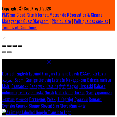
Copyright ©
CocoKreyol 2026
PMS sur Cloud, Site Internet, Moteur de Réservation & Channel
Manager par GuestDiary.com
|
Plan du site
|
Politique des cookies
|
Termes et Conditions
Select language
Deutsch
English
Español
Français
Italiano
Dansk
Ελληνικά
Eesti
العربية
Suomi
Gaeilge
Lietuvių
Latviešu
Македонски
Bahasa melayu
Malti
Български
Беларускі
Čeština
हिंदी
Magyar
Hrvatski
Bahasa
indonesia
עברית
Íslenska
Norsk
Nederlands
Türkçe
ไทย
Українська
日本語
한국어
Português
Polski
Tiếng việt
Русский
Română
Svenska
Српски
Shqipe
Slovenščina
Slovenčina
中文