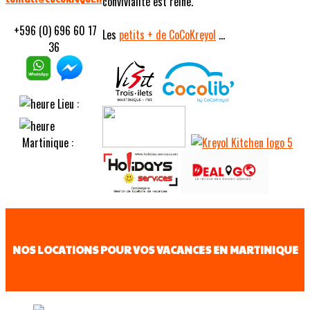
convivialité est reine.
+596 (0) 696 60 17
Les
petits
+ de CoCoKreyol
...
36
Lieu :
Martinique :
NOS LOCATIONS POUR VOS VACANCES EN MARTINIQUE