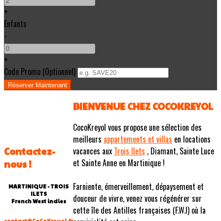
+
Enfants
-
+
Code Promo
(
Optionnel
)
BIENVENUE CHEZ COCOKREYOL
CocoKreyol vous propose une sélection des
meilleurs
appartements et villas
en locations
Contactez-
vacances aux
Trois Ilets
, Diamant, Sainte Luce
et Sainte Anne en Martinique !
nous !
Farniente, émerveillement, dépaysement et
MARTINIQUE - TROIS
ILETS
douceur de vivre, venez vous régénérer sur
French West indies
cette île des Antilles françaises (F.W.I) où la
contact@CoCoKreyol.fr