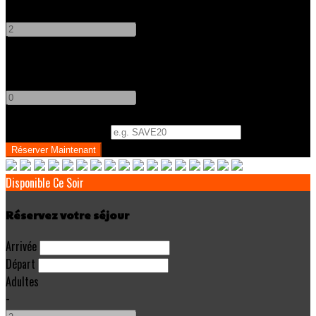
-
+
Enfants
-
+
Code Promo
(
Optionnel
)
Disponible Ce Soir
Réservez votre séjour
Arrivée
Départ
Adultes
-