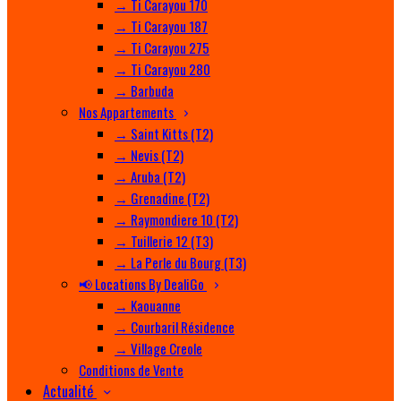
→ Ti Carayou 170
→ Ti Carayou 187
→ Ti Carayou 275
→ Ti Carayou 280
→ Barbuda
Nos Appartements
→ Saint Kitts (T2)
→ Nevis (T2)
→ Aruba (T2)
→ Grenadine (T2)
→ Raymondiere 10 (T2)
→ Tuillerie 12 (T3)
→ La Perle du Bourg (T3)
📢 Locations By DealiGo
→ Kaouanne
→ Courbaril Résidence
→ Village Creole
Conditions de Vente
Actualité