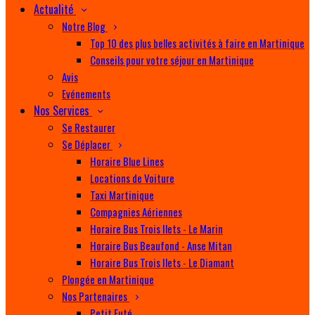
Actualité
Notre Blog
Top 10 des plus belles activités à faire en Martinique
Conseils pour votre séjour en Martinique
Avis
Evénements
Nos Services
Se Restaurer
Se Déplacer
Horaire Blue Lines
Locations de Voiture
Taxi Martinique
Compagnies Aériennes
Horaire Bus Trois Ilets - Le Marin
Horaire Bus Beaufond - Anse Mitan
Horaire Bus Trois Ilets - Le Diamant
Plongée en Martinique
Nos Partenaires
Petit Futé