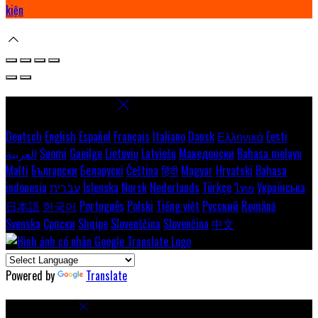
kiện
Chọn ngôn ngữ
Deutsch
English
Español
Français
Italiano
Dansk
Ελληνικά
Eesti
العربية
Suomi
Gaeilge
Lietuvių
Latviešu
Македонски
Bahasa melayu
Malti
Български
Беларускі
Čeština
हिंदी
Magyar
Hrvatski
Bahasa
indonesia
עברית
Íslenska
Norsk
Nederlands
Türkçe
ไทย
Українська
日本語
한국어
Português
Polski
Tiếng việt
Русский
Română
Svenska
Српски
Shqipe
Slovenščina
Slovenčina
中文
Powered by
Translate
Cài đặt cookie