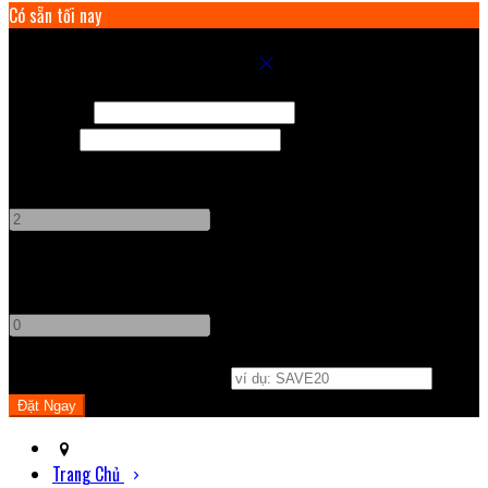
Có sẵn tối nay
Chọn Phòng Cho Kỳ Nghỉ Của Bạn
Nhận phòng
Trả phòng
Người lớn
-
+
Trẻ em
-
+
Mã Khuyến Mãi
(
Không Bắt Buộc
)
Trang Chủ