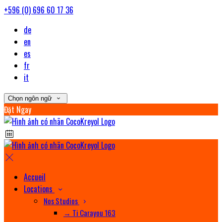
+596 (0) 696 60 17 36
de
en
es
fr
it
Chọn ngôn ngữ
Đặt Ngay
Accueil
Locations
Nos Studios
→ Ti Carayou 163