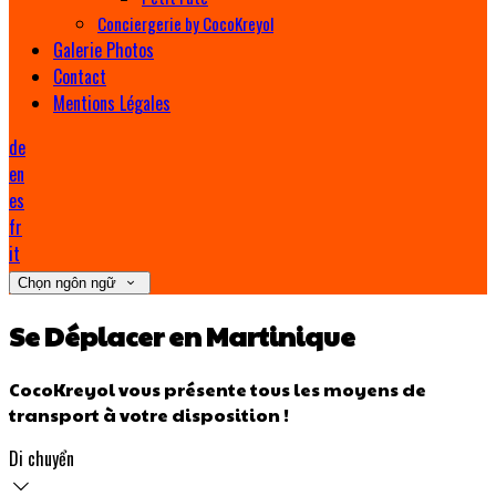
Conciergerie by CocoKreyol
Galerie Photos
Contact
Mentions Légales
de
en
es
fr
it
Chọn ngôn ngữ
Se Déplacer en Martinique
CocoKreyol vous présente tous les moyens de
transport à votre disposition !
Di chuyển