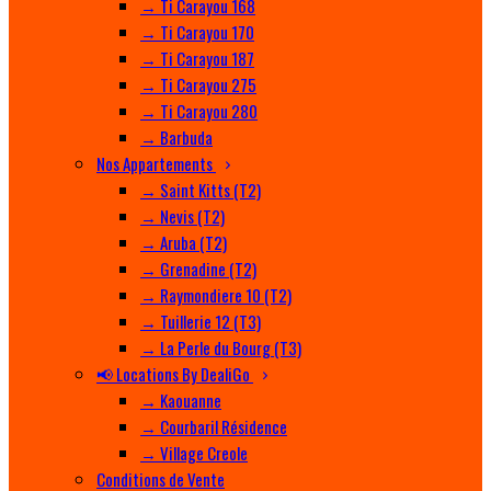
→ Ti Carayou 168
→ Ti Carayou 170
→ Ti Carayou 187
→ Ti Carayou 275
→ Ti Carayou 280
→ Barbuda
Nos Appartements
→ Saint Kitts (T2)
→ Nevis (T2)
→ Aruba (T2)
→ Grenadine (T2)
→ Raymondiere 10 (T2)
→ Tuillerie 12 (T3)
→ La Perle du Bourg (T3)
📢 Locations By DealiGo
→ Kaouanne
→ Courbaril Résidence
→ Village Creole
Conditions de Vente