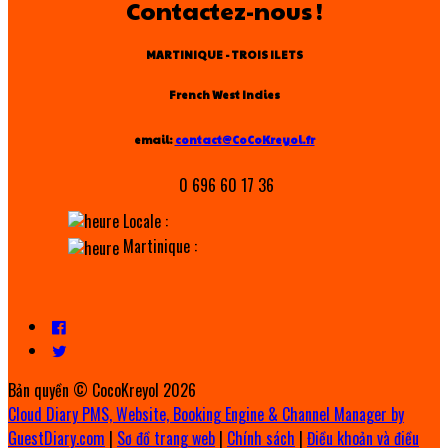
Contactez-nous !
MARTINIQUE - TROIS ILETS
French West Indies
email:
contact@CoCoKreyol.fr
0 696 60 17 36
Locale :
Martinique :
Bản quyền
©
CocoKreyol 2026
Cloud Diary PMS, Website, Booking Engine & Channel Manager by
GuestDiary.com
|
Sơ đồ trang web
|
Chính sách
|
Điều khoản và điều