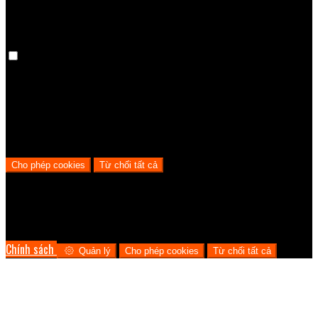
Phân tích cookies
Chúng tôi sử dụng cookie phân tích để giúp chúng tôi hiểu quy trình
mà người dùng trải qua từ khi truy cập trang web của chúng tôi đến
khi đặt phòng với chúng tôi. Điều này giúp chúng tôi đưa ra quyết định
kinh doanh sáng suốt và đưa ra mức giá tốt nhất có thể.
Cho phép cookies
Từ chối tất cả
Cookie được sử dụng để đảm bảo bạn có được trải nghiệm tốt nhất
trên trang web của chúng tôi. Điều này bao gồm hiển thị thông tin
bằng ngôn ngữ địa phương của bạn nếu có và phân tích thương mại
điện tử.
Chính sách
Quản lý
Cho phép cookies
Từ chối tất cả