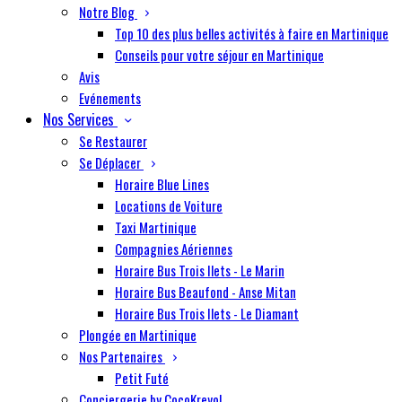
Notre Blog
Top 10 des plus belles activités à faire en Martinique
Conseils pour votre séjour en Martinique
Avis
Evénements
Nos Services
Se Restaurer
Se Déplacer
Horaire Blue Lines
Locations de Voiture
Taxi Martinique
Compagnies Aériennes
Horaire Bus Trois Ilets - Le Marin
Horaire Bus Beaufond - Anse Mitan
Horaire Bus Trois Ilets - Le Diamant
Plongée en Martinique
Nos Partenaires
Petit Futé
Conciergerie by CocoKreyol