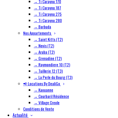
→ Ti Carayou 170
→ Ti Carayou 187
→ Ti Carayou 275
→ Ti Carayou 280
→ Barbuda
Nos Appartements
→ Saint Kitts (T2)
→ Nevis (T2)
→ Aruba (T2)
→ Grenadine (T2)
→ Raymondiere 10 (T2)
→ Tuillerie 12 (T3)
→ La Perle du Bourg (T3)
📢 Locations By DealiGo
→ Kaouanne
→ Courbaril Résidence
→ Village Creole
Conditions de Vente
Actualité