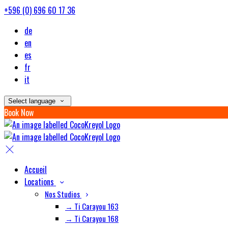
+596 (0) 696 60 17 36
de
en
es
fr
it
Select language
Book Now
Accueil
Locations
Nos Studios
→ Ti Carayou 163
→ Ti Carayou 168