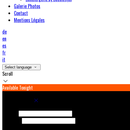
Galerie Photos
Contact
Mentions Légales
de
en
es
fr
it
Select language
Scroll
Available Tonight
Book your stay
Check In
Check Out
Adults