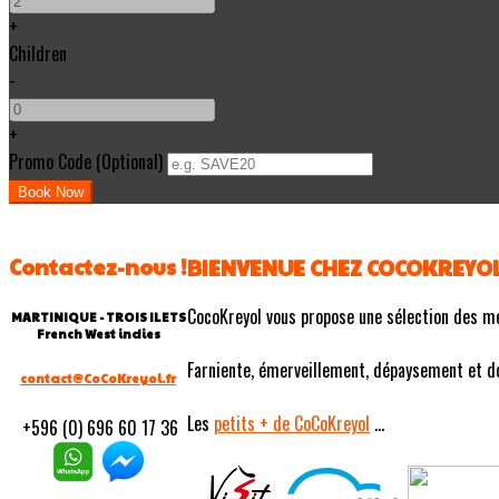
+
Children
-
+
Promo Code (Optional)
Contactez-nous !
BIENVENUE CHEZ COCOKREYO
CocoKreyol vous propose une sélection des m
MARTINIQUE - TROIS ILETS
French West indies
Farniente, émerveillement, dépaysement et douc
contact@CoCoKreyol.fr
Les
petits
+ de CoCoKreyol
...
+596 (0) 696 60 17 36