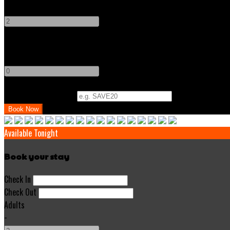
-
+
Children
-
+
Promo Code (Optional)
Available Tonight
Book your stay
Check In
Check Out
Adults
-