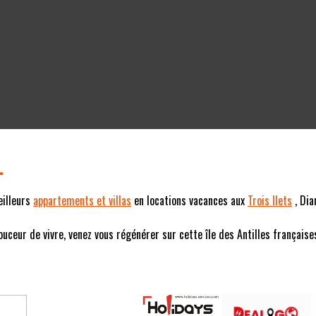
L
eilleurs
appartements et villas
en locations vacances aux
Trois Ilets
, Dia
eur de vivre, venez vous régénérer sur cette île des Antilles françaises (F