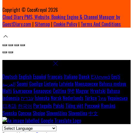
Copyright ©
CocoKreyol 2026
Cloud Diary PMS, Website, Booking Engine & Channel Manager by
GuestDiary.com
|
Sitemap
|
Cookie Policy
|
Terms And Conditions
Select language
Deutsch
English
Español
Français
Italiano
Dansk
Ελληνικά
Eesti
العربية
Suomi
Gaeilge
Lietuvių
Latviešu
Македонски
Bahasa melayu
Malti
Български
Беларускі
Čeština
हिंदी
Magyar
Hrvatski
Bahasa
indonesia
עברית
Íslenska
Norsk
Nederlands
Türkçe
ไทย
Українська
日本語
한국어
Português
Polski
Tiếng việt
Русский
Română
Svenska
Српски
Shqipe
Slovenščina
Slovenčina
中文