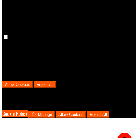
cookies means that your preferences won't be remembered on your
next visit.
Analytical Cookies
We use analytical cookies to help us understand the process that
users go through from visiting our website to booking with us. This
helps us make informed business decisions and offer the best
possible prices.
Allow Cookies
Reject All
Cookies are used to ensure you get the best experience on our
website. This includes showing information in your local language
where available, and e-commerce analytics.
Cookie Policy
Manage
Allow Cookies
Reject All