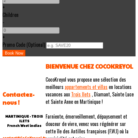
+
Children
-
+
Promo Code (Optional)
BIENVENUE CHEZ COCOKREYOL
CocoKreyol vous propose une sélection des
meilleurs
appartements et villas
en locations
Contactez-
vacances aux
Trois Ilets
, Diamant, Sainte Luce
et Sainte Anne en Martinique !
nous !
Farniente, émerveillement, dépaysement et
MARTINIQUE - TROIS
ILETS
douceur de vivre, venez vous régénérer sur
French West indies
cette île des Antilles françaises (F.W.I) où la
contact@CoCoKreyol.fr