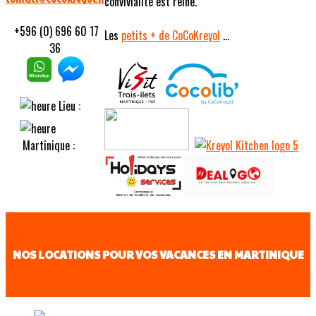
convivialité est reine.
+596 (0) 696 60 17
Les
petits
+ de CoCoKreyol
...
36
Lieu :
Martinique :
NOS LOCATIONS POUR VOS VACANCES EN MARTINIQUE