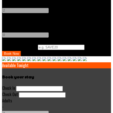
-
+
Children
-
+
Promo Code (Optional)
Available Tonight
Book your stay
Check In
Check Out
Adults
-