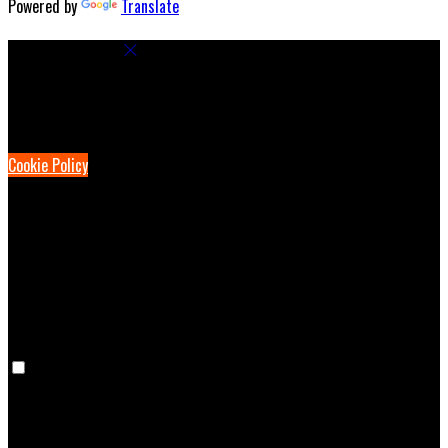
Powered by
Translate
Cookie Settings
Cookies are used to ensure you get the best experience on our
website. This includes showing information in your local language
where available, and e-commerce analytics.
Cookie Policy
Necessary Cookies
Necessary cookies are essential for the website to work. Disabling
these cookies means that you will not be able to use this website.
Preference Cookies
Preference cookies are used to keep track of your preferences, e.g.
the language you have chosen for the website. Disabling these