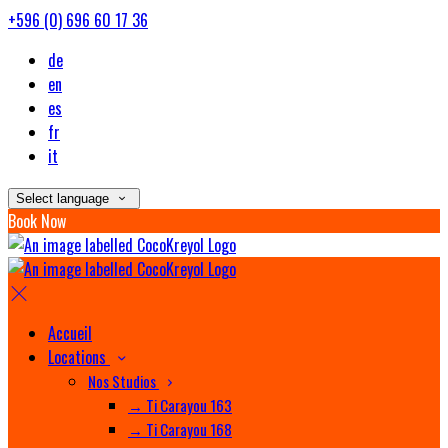
+596 (0) 696 60 17 36
de
en
es
fr
it
Select language
Book Now
Accueil
Locations
Nos Studios
→ Ti Carayou 163
→ Ti Carayou 168