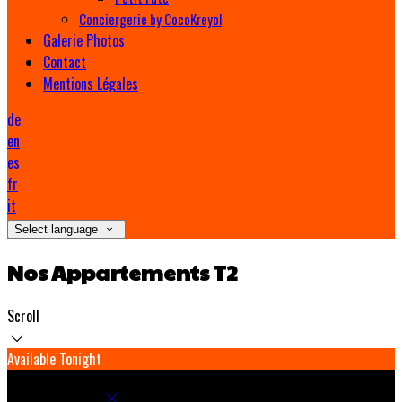
Conciergerie by CocoKreyol
Galerie Photos
Contact
Mentions Légales
de
en
es
fr
it
Select language
Nos Appartements T2
Scroll
Available Tonight
Book your stay