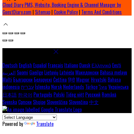
Cloud Diary PMS, Website, Booking Engine & Channel Manager by
GuestDiary.com
|
Sitemap
|
Cookie Policy
|
Terms And Conditions
Select language
Deutsch
English
Español
Français
Italiano
Dansk
Ελληνικά
Eesti
العربية
Suomi
Gaeilge
Lietuvių
Latviešu
Македонски
Bahasa melayu
Malti
Български
Беларускі
Čeština
हिंदी
Magyar
Hrvatski
Bahasa
indonesia
עברית
Íslenska
Norsk
Nederlands
Türkçe
ไทย
Українська
日本語
한국어
Português
Polski
Tiếng việt
Русский
Română
Svenska
Српски
Shqipe
Slovenščina
Slovenčina
中文
Powered by
Translate