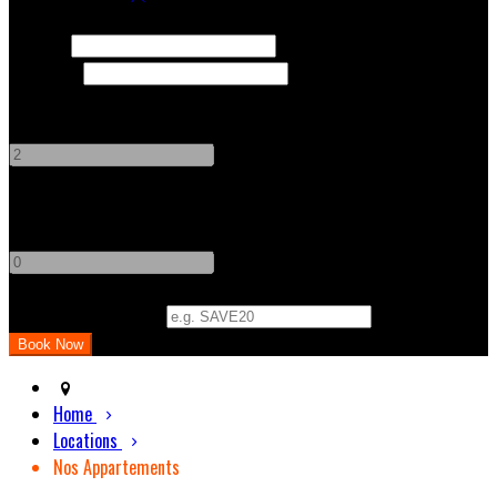
Check In
Check Out
Adults
-
+
Children
-
+
Promo Code (Optional)
Home
Locations
Nos Appartements