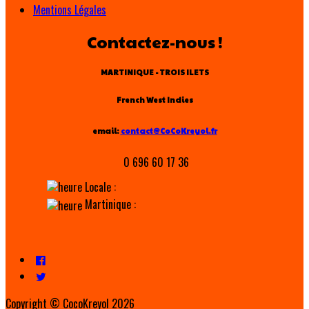
Mentions Légales
Contactez-nous !
MARTINIQUE - TROIS ILETS
French West Indies
email:
contact@CoCoKreyol.fr
0 696 60 17 36
Locale :
Martinique :
Copyright ©
CocoKreyol 2026