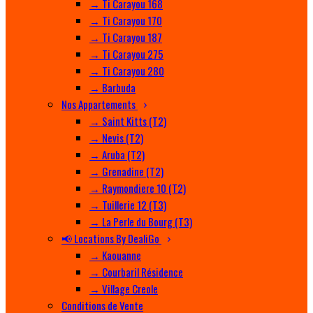
→ Ti Carayou 168
→ Ti Carayou 170
→ Ti Carayou 187
→ Ti Carayou 275
→ Ti Carayou 280
→ Barbuda
Nos Appartements
→ Saint Kitts (T2)
→ Nevis (T2)
→ Aruba (T2)
→ Grenadine (T2)
→ Raymondiere 10 (T2)
→ Tuillerie 12 (T3)
→ La Perle du Bourg (T3)
📢 Locations By DealiGo
→ Kaouanne
→ Courbaril Résidence
→ Village Creole
Conditions de Vente