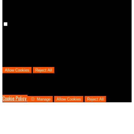
Analytical Cookies
We use analytical cookies to help us understand the process that
users go through from visiting our website to booking with us. This
helps us make informed business decisions and offer the best
possible prices.
Allow Cookies
Reject All
Cookies are used to ensure you get the best experience on our
website. This includes showing information in your local language
where available, and e-commerce analytics.
Cookie Policy
Manage
Allow Cookies
Reject All