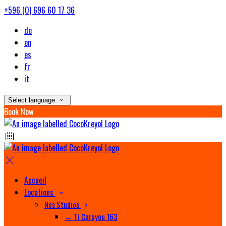
+596 (0) 696 60 17 36
de
en
es
fr
it
Select language
Book Now
Accueil
Locations
Nos Studios
→ Ti Carayou 163