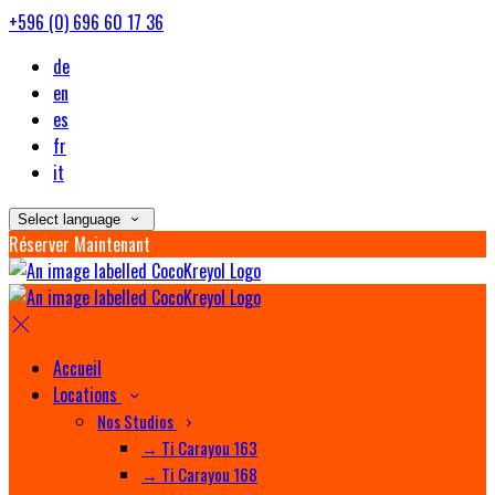
+596 (0) 696 60 17 36
de
en
es
fr
it
Select language
Réserver Maintenant
Accueil
Locations
Nos Studios
→ Ti Carayou 163
→ Ti Carayou 168