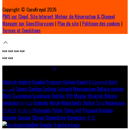
Copyright ©
CocoKreyol 2026
PMS sur Cloud, Site Internet, Moteur de Réservation & Channel
Manager par GuestDiary.com
|
Plan du site
|
Politique des cookies
|
Termes et Conditions
Select language
Deutsch
English
Español
Français
Italiano
Dansk
Ελληνικά
Eesti
العربية
Suomi
Gaeilge
Lietuvių
Latviešu
Македонски
Bahasa melayu
Malti
Български
Беларускі
Čeština
हिंदी
Magyar
Hrvatski
Bahasa
indonesia
עברית
Íslenska
Norsk
Nederlands
Türkçe
ไทย
Українська
日本語
한국어
Português
Polski
Tiếng việt
Русский
Română
Svenska
Српски
Shqipe
Slovenščina
Slovenčina
中文