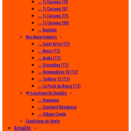
→ Ti Carayou 170
→ Ti Carayou 187
→ Ti Carayou 275
→ Ti Carayou 280
→ Barbuda
Nos Appartements
→ Saint Kitts (T2)
→ Nevis (T2)
→ Aruba (T2)
→ Grenadine (T2)
→ Raymondiere 10 (T2)
→ Tuillerie 12 (T3)
→ La Perle du Bourg (T3)
📢 Locations By DealiGo
→ Kaouanne
→ Courbaril Résidence
→ Village Creole
Conditions de Vente
Actualité