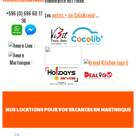
convivialité est reine.
+596 (0) 696 60 17
Les
petits
+ de CoCoKreyol
...
36
Lieu :
Martinique :
NOS LOCATIONS POUR VOS VACANCES EN MARTINIQUE