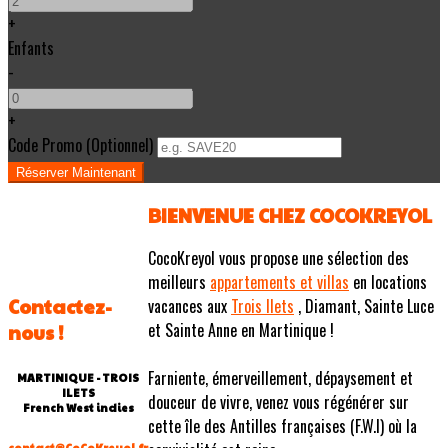
+
Enfants
-
+
Code Promo
(
Optionnel
)
BIENVENUE CHEZ COCOKREYOL
CocoKreyol vous propose une sélection des
meilleurs
appartements et villas
en locations
Contactez-
vacances aux
Trois Ilets
, Diamant, Sainte Luce
et Sainte Anne en Martinique !
nous !
Farniente, émerveillement, dépaysement et
MARTINIQUE - TROIS
ILETS
douceur de vivre, venez vous régénérer sur
French West indies
cette île des Antilles françaises (F.W.I) où la
contact@CoCoKreyol.fr