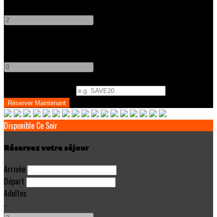
-
+
Enfants
-
+
Code Promo
(
Optionnel
)
Disponible Ce Soir
Réservez votre séjour
Arrivée
Départ
Adultes
-