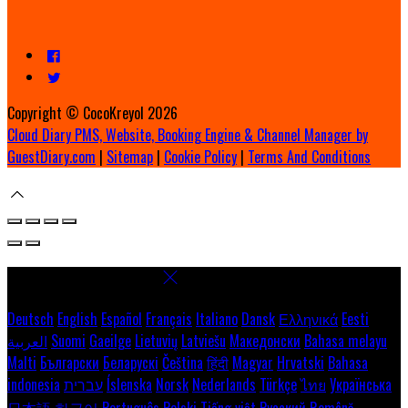
Copyright ©
CocoKreyol 2026
Cloud Diary PMS, Website, Booking Engine & Channel Manager by
GuestDiary.com
|
Sitemap
|
Cookie Policy
|
Terms And Conditions
Select language
Deutsch
English
Español
Français
Italiano
Dansk
Ελληνικά
Eesti
العربية
Suomi
Gaeilge
Lietuvių
Latviešu
Македонски
Bahasa melayu
Malti
Български
Беларускі
Čeština
हिंदी
Magyar
Hrvatski
Bahasa
indonesia
עברית
Íslenska
Norsk
Nederlands
Türkçe
ไทย
Українська
日本語
한국어
Português
Polski
Tiếng việt
Русский
Română