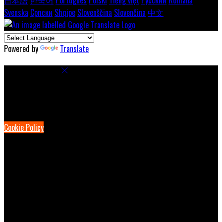
Svenska
Српски
Shqipe
Slovenščina
Slovenčina
中文
Powered by
Translate
Cookie Settings
Cookies are used to ensure you get the best experience on our
website. This includes showing information in your local language
where available, and e-commerce analytics.
Cookie Policy
Necessary Cookies
Necessary cookies are essential for the website to work. Disabling
these cookies means that you will not be able to use this website.
Preference Cookies