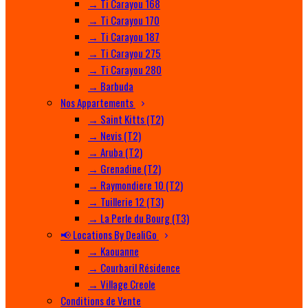
→ Ti Carayou 168
→ Ti Carayou 170
→ Ti Carayou 187
→ Ti Carayou 275
→ Ti Carayou 280
→ Barbuda
Nos Appartements
→ Saint Kitts (T2)
→ Nevis (T2)
→ Aruba (T2)
→ Grenadine (T2)
→ Raymondiere 10 (T2)
→ Tuillerie 12 (T3)
→ La Perle du Bourg (T3)
📢 Locations By DealiGo
→ Kaouanne
→ Courbaril Résidence
→ Village Creole
Conditions de Vente