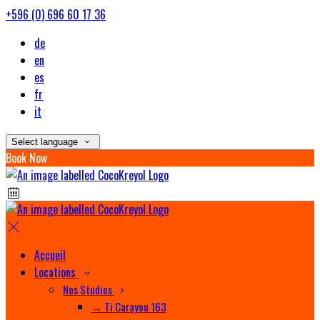
+596 (0) 696 60 17 36
de
en
es
fr
it
Select language
Book Now
Accueil
Locations
Nos Studios
→ Ti Carayou 163