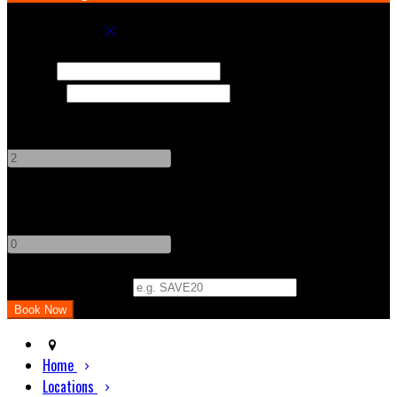
Book your stay
Check In
Check Out
Adults
-
+
Children
-
+
Promo Code (Optional)
Home
Locations