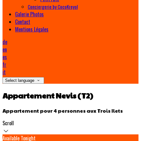
Conciergerie by CocoKreyol
Galerie Photos
Contact
Mentions Légales
de
en
es
fr
it
Select language
Appartement Nevis (T2)
Appartement pour 4 personnes aux Trois Ilets
Scroll
Available Tonight