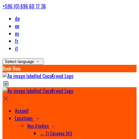
+596 (0) 696 60 17 36
de
en
es
fr
it
Select language
Book Now
Accueil
Locations
Nos Studios
→ Ti Carayou 163