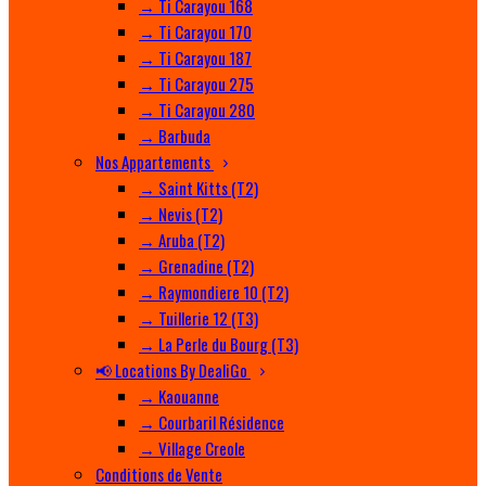
→ Ti Carayou 168
→ Ti Carayou 170
→ Ti Carayou 187
→ Ti Carayou 275
→ Ti Carayou 280
→ Barbuda
Nos Appartements
→ Saint Kitts (T2)
→ Nevis (T2)
→ Aruba (T2)
→ Grenadine (T2)
→ Raymondiere 10 (T2)
→ Tuillerie 12 (T3)
→ La Perle du Bourg (T3)
📢 Locations By DealiGo
→ Kaouanne
→ Courbaril Résidence
→ Village Creole
Conditions de Vente