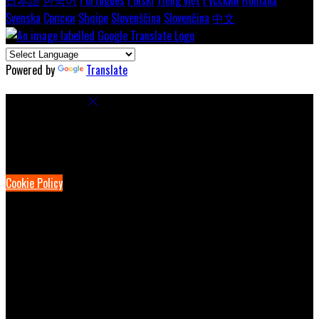
Svenska
Српски
Shqipe
Slovenščina
Slovenčina
中文
Powered by
Translate
Cookie Settings
Cookies are used to ensure you get the best experience on our
website. This includes showing information in your local language
where available, and e-commerce analytics.
Cookie Policy
Necessary Cookies
Necessary cookies are essential for the website to work. Disabling
these cookies means that you will not be able to use this website.
Preference Cookies