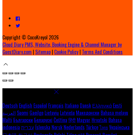
Copyright ©
CocoKreyol 2026
Cloud Diary PMS, Website, Booking Engine & Channel Manager by
GuestDiary.com
|
Sitemap
|
Cookie Policy
|
Terms And Conditions
Select language
Deutsch
English
Español
Français
Italiano
Dansk
Ελληνικά
Eesti
العربية
Suomi
Gaeilge
Lietuvių
Latviešu
Македонски
Bahasa melayu
Malti
Български
Беларускі
Čeština
हिंदी
Magyar
Hrvatski
Bahasa
indonesia
עברית
Íslenska
Norsk
Nederlands
Türkçe
ไทย
Українська
日本語
한국어
Português
Polski
Tiếng việt
Русский
Română