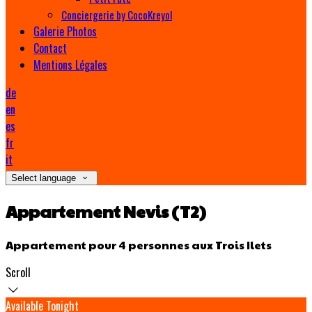
Conciergerie by CocoKreyol
Galerie Photos
Contact
Mentions Légales
de
en
es
fr
it
Select language
Appartement Nevis (T2)
Appartement pour 4 personnes aux Trois Ilets
Scroll
Available Tonight