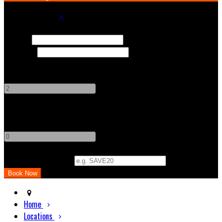
Book your stay
Check In
Check Out
Adults
-
+
Children
-
+
Promo Code (Optional)
Home
Locations