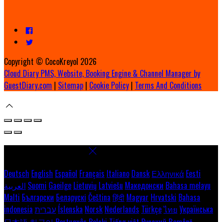
Copyright ©
CocoKreyol 2026
Cloud Diary PMS, Website, Booking Engine & Channel Manager by
GuestDiary.com
|
Sitemap
|
Cookie Policy
|
Terms And Conditions
Select language
Deutsch
English
Español
Français
Italiano
Dansk
Ελληνικά
Eesti
العربية
Suomi
Gaeilge
Lietuvių
Latviešu
Македонски
Bahasa melayu
Malti
Български
Беларускі
Čeština
हिंदी
Magyar
Hrvatski
Bahasa
indonesia
עברית
Íslenska
Norsk
Nederlands
Türkçe
ไทย
Українська
日本語
한국어
Português
Polski
Tiếng việt
Русский
Română