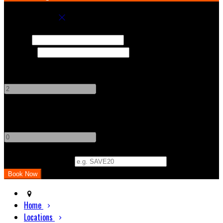
Book your stay
Check In
Check Out
Adults
-
+
Children
-
+
Promo Code (Optional)
Home
Locations