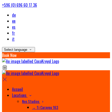
+596 (0) 696 60 17 36
de
en
es
fr
it
Select language
Book Now
Accueil
Locations
Nos Studios
→ Ti Carayou 163