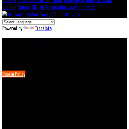
Svenska
Српски
Shqipe
Slovenščina
Slovenčina
中文
Powered by
Translate
Cookie Settings
Cookies are used to ensure you get the best experience on our
website. This includes showing information in your local language
where available, and e-commerce analytics.
Cookie Policy
Necessary Cookies
Necessary cookies are essential for the website to work. Disabling
these cookies means that you will not be able to use this website.
Preference Cookies