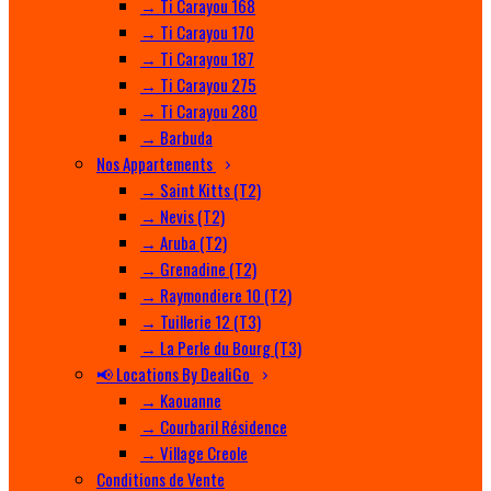
→ Ti Carayou 168
→ Ti Carayou 170
→ Ti Carayou 187
→ Ti Carayou 275
→ Ti Carayou 280
→ Barbuda
Nos Appartements
→ Saint Kitts (T2)
→ Nevis (T2)
→ Aruba (T2)
→ Grenadine (T2)
→ Raymondiere 10 (T2)
→ Tuillerie 12 (T3)
→ La Perle du Bourg (T3)
📢 Locations By DealiGo
→ Kaouanne
→ Courbaril Résidence
→ Village Creole
Conditions de Vente