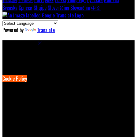
Svenska
Српски
Shqipe
Slovenščina
Slovenčina
中文
Powered by
Translate
Cookie Settings
Cookies are used to ensure you get the best experience on our
website. This includes showing information in your local language
where available, and e-commerce analytics.
Cookie Policy
Necessary Cookies
Necessary cookies are essential for the website to work. Disabling
these cookies means that you will not be able to use this website.
Preference Cookies