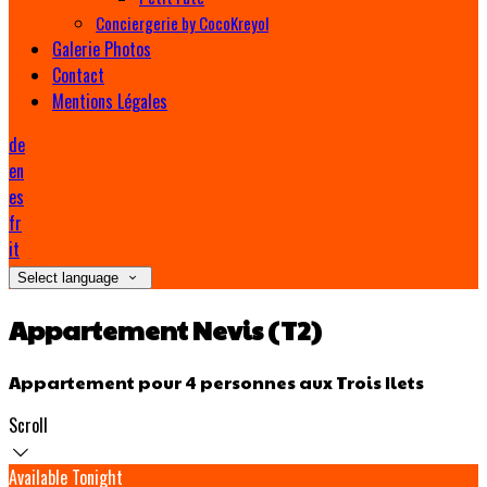
Conciergerie by CocoKreyol
Galerie Photos
Contact
Mentions Légales
de
en
es
fr
it
Select language
Appartement Nevis (T2)
Appartement pour 4 personnes aux Trois Ilets
Scroll
Available Tonight