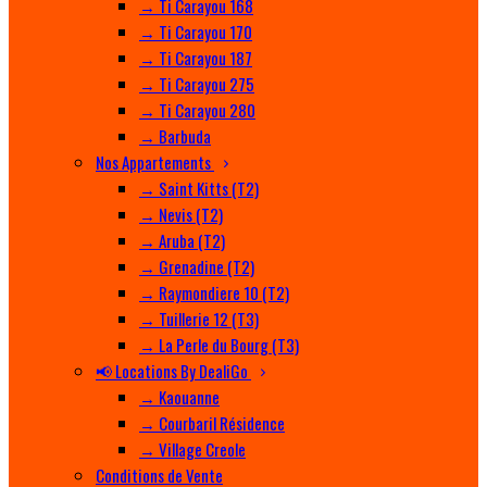
→ Ti Carayou 168
→ Ti Carayou 170
→ Ti Carayou 187
→ Ti Carayou 275
→ Ti Carayou 280
→ Barbuda
Nos Appartements
→ Saint Kitts (T2)
→ Nevis (T2)
→ Aruba (T2)
→ Grenadine (T2)
→ Raymondiere 10 (T2)
→ Tuillerie 12 (T3)
→ La Perle du Bourg (T3)
📢 Locations By DealiGo
→ Kaouanne
→ Courbaril Résidence
→ Village Creole
Conditions de Vente