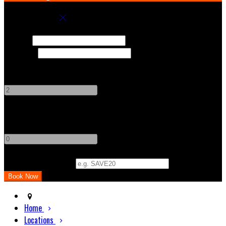
Book your stay
Check In
Check Out
Adults
-
+
Children
-
+
Promo Code (Optional)
Home
Locations