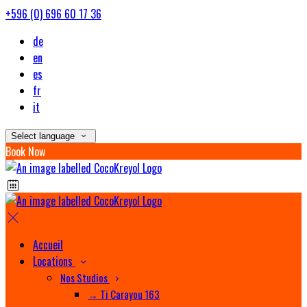
+596 (0) 696 60 17 36
de
en
es
fr
it
Select language
Book Now
Accueil
Locations
Nos Studios
→ Ti Carayou 163