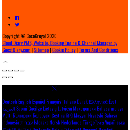
Copyright ©
CocoKreyol 2026
Cloud Diary PMS, Website, Booking Engine & Channel Manager by
GuestDiary.com
|
Sitemap
|
Cookie Policy
|
Terms And Conditions
Select language
Deutsch
English
Español
Français
Italiano
Dansk
Ελληνικά
Eesti
العربية
Suomi
Gaeilge
Lietuvių
Latviešu
Македонски
Bahasa melayu
Malti
Български
Беларускі
Čeština
हिंदी
Magyar
Hrvatski
Bahasa
indonesia
עברית
Íslenska
Norsk
Nederlands
Türkçe
ไทย
Українська
日本語
한국어
Português
Polski
Tiếng việt
Русский
Română