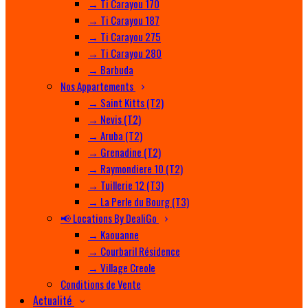
→ Ti Carayou 170
→ Ti Carayou 187
→ Ti Carayou 275
→ Ti Carayou 280
→ Barbuda
Nos Appartements
→ Saint Kitts (T2)
→ Nevis (T2)
→ Aruba (T2)
→ Grenadine (T2)
→ Raymondiere 10 (T2)
→ Tuillerie 12 (T3)
→ La Perle du Bourg (T3)
📢 Locations By DealiGo
→ Kaouanne
→ Courbaril Résidence
→ Village Creole
Conditions de Vente
Actualité