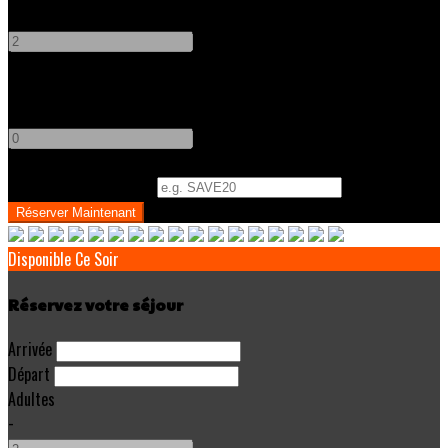
-
+
Enfants
-
+
Code Promo
(
Optionnel
)
Disponible Ce Soir
Réservez votre séjour
Arrivée
Départ
Adultes
-