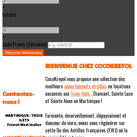
+
Enfants
-
+
Code Promo
(
Optionnel
)
BIENVENUE CHEZ COCOKREYOL
CocoKreyol vous propose une sélection des
meilleurs
appartements et villas
en locations
Contactez-
vacances aux
Trois Ilets
, Diamant, Sainte Luce
et Sainte Anne en Martinique !
nous !
Farniente, émerveillement, dépaysement et
MARTINIQUE - TROIS
ILETS
douceur de vivre, venez vous régénérer sur
French West indies
cette île des Antilles françaises (F.W.I) où la
contact@CoCoKreyol.fr