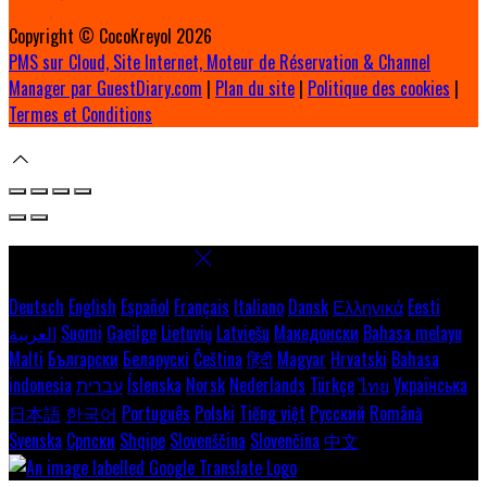
Copyright ©
CocoKreyol 2026
PMS sur Cloud, Site Internet, Moteur de Réservation & Channel
Manager par GuestDiary.com
|
Plan du site
|
Politique des cookies
|
Termes et Conditions
Select language
Deutsch
English
Español
Français
Italiano
Dansk
Ελληνικά
Eesti
العربية
Suomi
Gaeilge
Lietuvių
Latviešu
Македонски
Bahasa melayu
Malti
Български
Беларускі
Čeština
हिंदी
Magyar
Hrvatski
Bahasa
indonesia
עברית
Íslenska
Norsk
Nederlands
Türkçe
ไทย
Українська
日本語
한국어
Português
Polski
Tiếng việt
Русский
Română
Svenska
Српски
Shqipe
Slovenščina
Slovenčina
中文