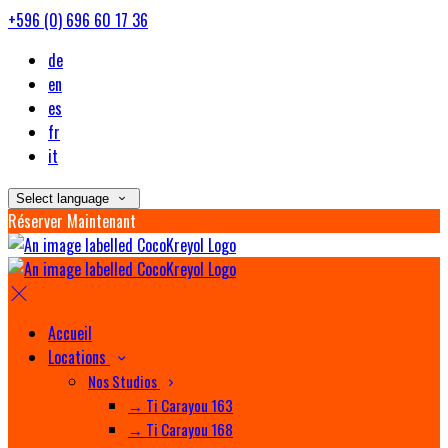
+596 (0) 696 60 17 36
de
en
es
fr
it
Select language
Réserver Maintenant
Accueil
Locations
Nos Studios
→ Ti Carayou 163
→ Ti Carayou 168