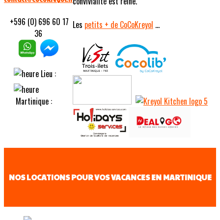
convivialité est reine.
+596 (0) 696 60 17
Les
petits
+ de CoCoKreyol
...
36
Lieu :
Martinique :
NOS LOCATIONS POUR VOS VACANCES EN MARTINIQUE