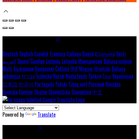
Select language
Deutsch
English
Español
Français
Italiano
Dansk
Ελληνικά
Eesti
العربية
Suomi
Gaeilge
Lietuvių
Latviešu
Македонски
Bahasa melayu
Malti
Български
Беларускі
Čeština
हिंदी
Magyar
Hrvatski
Bahasa
indonesia
עברית
Íslenska
Norsk
Nederlands
Türkçe
ไทย
Українська
日本語
한국어
Português
Polski
Tiếng việt
Русский
Română
Svenska
Српски
Shqipe
Slovenščina
Slovenčina
中文
Powered by
Translate
Cookie Settings