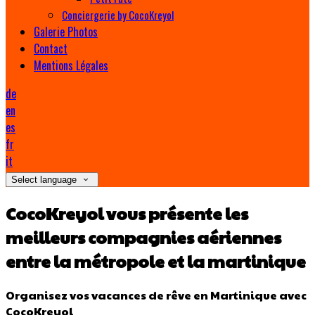
Conciergerie by CocoKreyol
Galerie Photos
Contact
Mentions Légales
de
en
es
fr
it
Select language
CocoKreyol vous présente les
meilleurs compagnies aériennes
entre la métropole et la martinique
Organisez vos vacances de rêve en Martinique avec
CocoKreyol