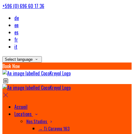
+596 (0) 696 60 17 36
de
en
es
fr
it
Select language
Book Now
Accueil
Locations
Nos Studios
→ Ti Carayou 163