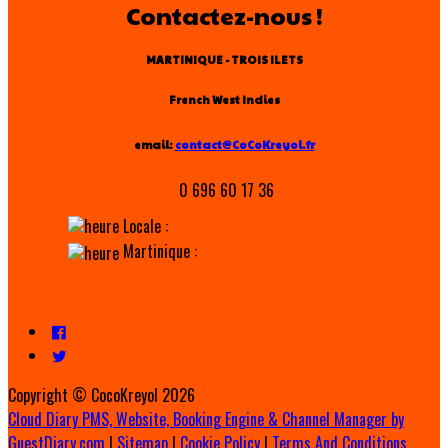
Contactez-nous !
MARTINIQUE - TROIS ILETS
French West Indies
email:
contact@CoCoKreyol.fr
0 696 60 17 36
Locale :
Martinique :
Copyright ©
CocoKreyol 2026
Cloud Diary PMS, Website, Booking Engine & Channel Manager by
GuestDiary.com
|
Sitemap
|
Cookie Policy
|
Terms And Conditions