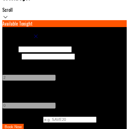
Scroll
Available Tonight
Book your stay
Check In
Check Out
Adults
-
+
Children
-
+
Promo Code (Optional)