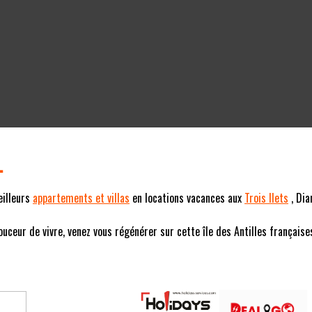
L
eilleurs
appartements et villas
en locations vacances aux
Trois Ilets
, Dia
eur de vivre, venez vous régénérer sur cette île des Antilles françaises (F