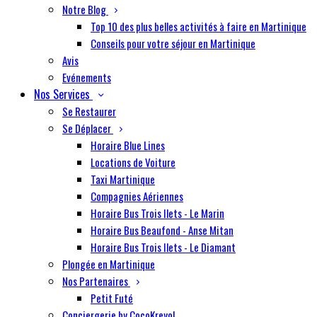
Notre Blog
Top 10 des plus belles activités à faire en Martinique
Conseils pour votre séjour en Martinique
Avis
Evénements
Nos Services
Se Restaurer
Se Déplacer
Horaire Blue Lines
Locations de Voiture
Taxi Martinique
Compagnies Aériennes
Horaire Bus Trois Ilets - Le Marin
Horaire Bus Beaufond - Anse Mitan
Horaire Bus Trois Ilets - Le Diamant
Plongée en Martinique
Nos Partenaires
Petit Futé
Conciergerie by CocoKreyol