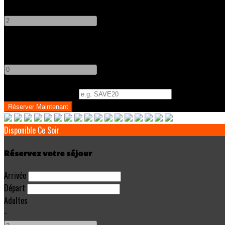
-
+
Enfants
-
+
Code Promo
(
Optionnel
)
Disponible Ce Soir
Réservez votre séjour
Arrivée
Départ
Adultes
-