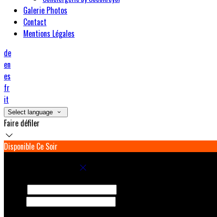
Galerie Photos
Contact
Mentions Légales
de
en
es
fr
it
Select language
Faire défiler
Disponible Ce Soir
Réservez votre séjour
Arrivée
Départ
Adultes