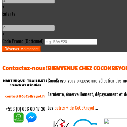
+
Enfants
-
+
Code Promo
(
Optionnel
)
Contactez-nous !
BIENVENUE CHEZ COCOKREYO
CocoKreyol vous propose une sélection des m
MARTINIQUE - TROIS ILETS
French West indies
Farniente, émerveillement, dépaysement et douc
contact@CoCoKreyol.fr
Les
petits
+ de CoCoKreyol
...
+596 (0) 696 60 17 36