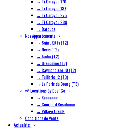
→ Ti Carayou 170
→ Ti Carayou 187
→ Ti Carayou 275
→ Ti Carayou 280
→ Barbuda
Nos Appartements
→ Saint Kitts (T2)
→ Nevis (T2)
→ Aruba (T2)
→ Grenadine (T2)
→ Raymondiere 10 (T2)
→ Tuillerie 12 (T3)
→ La Perle du Bourg (T3)
📢 Locations By DealiGo
→ Kaouanne
→ Courbaril Résidence
→ Village Creole
Conditions de Vente
Actualité