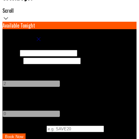
Scroll
Available Tonight
Book your stay
Check In
Check Out
Adults
-
+
Children
-
+
Promo Code (Optional)