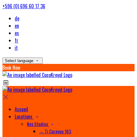
+596 (0) 696 60 17 36
de
en
es
fr
it
Select language
Book Now
Accueil
Locations
Nos Studios
→ Ti Carayou 163