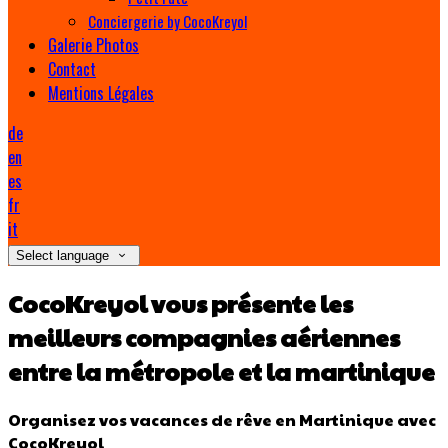
Conciergerie by CocoKreyol
Galerie Photos
Contact
Mentions Légales
de
en
es
fr
it
Select language
CocoKreyol vous présente les
meilleurs compagnies aériennes
entre la métropole et la martinique
Organisez vos vacances de rêve en Martinique avec
CocoKreyol