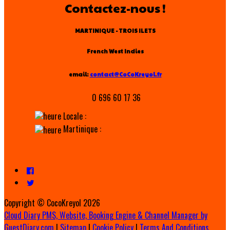
Contactez-nous !
MARTINIQUE - TROIS ILETS
French West Indies
email:
contact@CoCoKreyol.fr
0 696 60 17 36
Locale :
Martinique :
Copyright ©
CocoKreyol 2026
Cloud Diary PMS, Website, Booking Engine & Channel Manager by
GuestDiary.com
|
Sitemap
|
Cookie Policy
|
Terms And Conditions