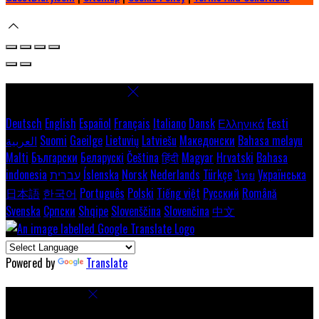
Select language
Deutsch
English
Español
Français
Italiano
Dansk
Ελληνικά
Eesti
العربية
Suomi
Gaeilge
Lietuvių
Latviešu
Македонски
Bahasa melayu
Malti
Български
Беларускі
Čeština
हिंदी
Magyar
Hrvatski
Bahasa
indonesia
עברית
Íslenska
Norsk
Nederlands
Türkçe
ไทย
Українська
日本語
한국어
Português
Polski
Tiếng việt
Русский
Română
Svenska
Српски
Shqipe
Slovenščina
Slovenčina
中文
Powered by
Translate
Cookie Settings