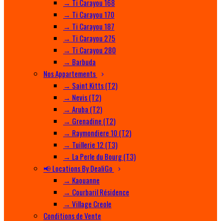
→ Ti Carayou 168
→ Ti Carayou 170
→ Ti Carayou 187
→ Ti Carayou 275
→ Ti Carayou 280
→ Barbuda
Nos Appartements
→ Saint Kitts (T2)
→ Nevis (T2)
→ Aruba (T2)
→ Grenadine (T2)
→ Raymondiere 10 (T2)
→ Tuillerie 12 (T3)
→ La Perle du Bourg (T3)
📢 Locations By DealiGo
→ Kaouanne
→ Courbaril Résidence
→ Village Creole
Conditions de Vente