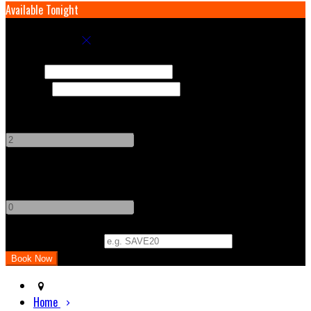
Available Tonight
Book your stay
Check In
Check Out
Adults
-
+
Children
-
+
Promo Code (Optional)
Home