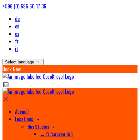
+596 (0) 696 60 17 36
de
en
es
fr
it
Select language
Book Now
Accueil
Locations
Nos Studios
→ Ti Carayou 163