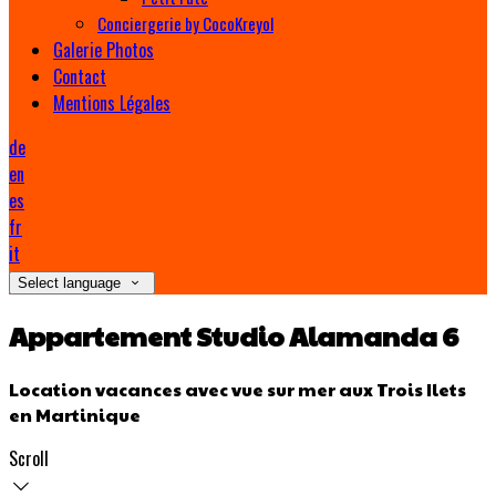
Conciergerie by CocoKreyol
Galerie Photos
Contact
Mentions Légales
de
en
es
fr
it
Select language
Appartement Studio Alamanda 6
Location vacances avec vue sur mer aux Trois Ilets
en Martinique
Scroll