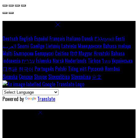
Select language
Deutsch
English
Español
Français
Italiano
Dansk
Ελληνικά
Eesti
العربية
Suomi
Gaeilge
Lietuvių
Latviešu
Македонски
Bahasa melayu
Malti
Български
Беларускі
Čeština
हिंदी
Magyar
Hrvatski
Bahasa
indonesia
עברית
Íslenska
Norsk
Nederlands
Türkçe
ไทย
Українська
日本語
한국어
Português
Polski
Tiếng việt
Русский
Română
Svenska
Српски
Shqipe
Slovenščina
Slovenčina
中文
Powered by
Translate
Cookie Settings
Cookies are used to ensure you get the best experience on our
website. This includes showing information in your local language