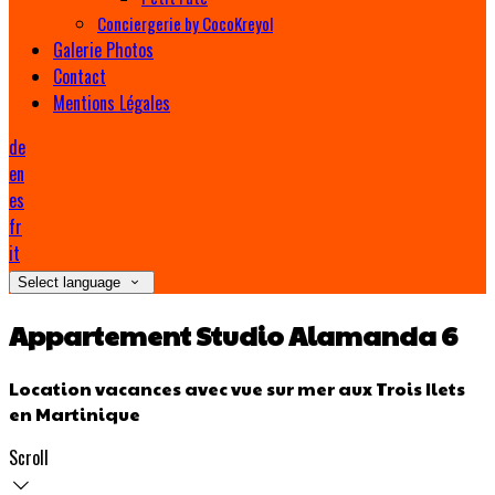
Conciergerie by CocoKreyol
Galerie Photos
Contact
Mentions Légales
de
en
es
fr
it
Select language
Appartement Studio Alamanda 6
Location vacances avec vue sur mer aux Trois Ilets
en Martinique
Scroll