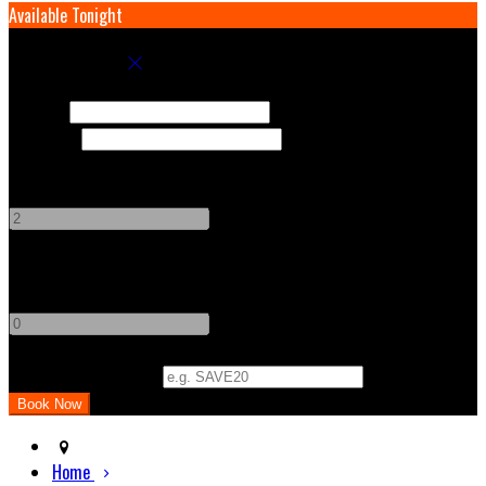
Available Tonight
Book your stay
Check In
Check Out
Adults
-
+
Children
-
+
Promo Code (Optional)
Home