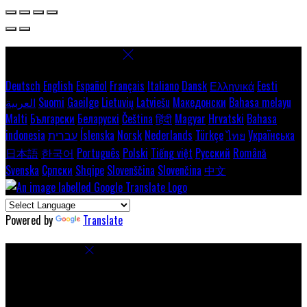
Select language
Deutsch
English
Español
Français
Italiano
Dansk
Ελληνικά
Eesti
العربية
Suomi
Gaeilge
Lietuvių
Latviešu
Македонски
Bahasa melayu
Malti
Български
Беларускі
Čeština
हिंदी
Magyar
Hrvatski
Bahasa
indonesia
עברית
Íslenska
Norsk
Nederlands
Türkçe
ไทย
Українська
日本語
한국어
Português
Polski
Tiếng việt
Русский
Română
Svenska
Српски
Shqipe
Slovenščina
Slovenčina
中文
Powered by
Translate
Cookie Settings
Cookies are used to ensure you get the best experience on our
website. This includes showing information in your local language