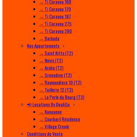
→ Ti Carayou 168
→ Ti Carayou 170
→ Ti Carayou 187
→ Ti Carayou 275
→ Ti Carayou 280
→ Barbuda
Nos Appartements
→ Saint Kitts (T2)
→ Nevis (T2)
→ Aruba (T2)
→ Grenadine (T2)
→ Raymondiere 10 (T2)
→ Tuillerie 12 (T3)
→ La Perle du Bourg (T3)
📢 Locations By DealiGo
→ Kaouanne
→ Courbaril Résidence
→ Village Creole
Conditions de Vente