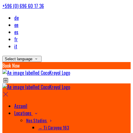
+596 (0) 696 60 17 36
de
en
es
fr
it
Select language
Book Now
Accueil
Locations
Nos Studios
→ Ti Carayou 163