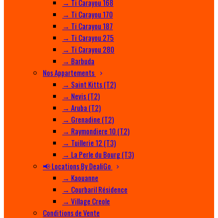
→ Ti Carayou 168
→ Ti Carayou 170
→ Ti Carayou 187
→ Ti Carayou 275
→ Ti Carayou 280
→ Barbuda
Nos Appartements
→ Saint Kitts (T2)
→ Nevis (T2)
→ Aruba (T2)
→ Grenadine (T2)
→ Raymondiere 10 (T2)
→ Tuillerie 12 (T3)
→ La Perle du Bourg (T3)
📢 Locations By DealiGo
→ Kaouanne
→ Courbaril Résidence
→ Village Creole
Conditions de Vente