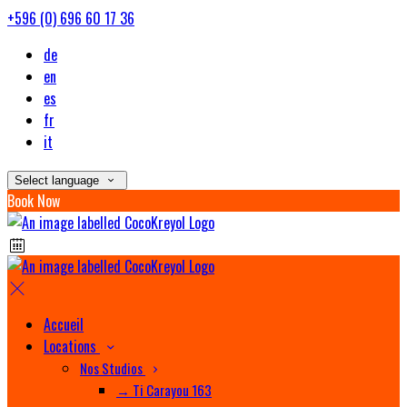
+596 (0) 696 60 17 36
de
en
es
fr
it
Select language
Book Now
Accueil
Locations
Nos Studios
→ Ti Carayou 163