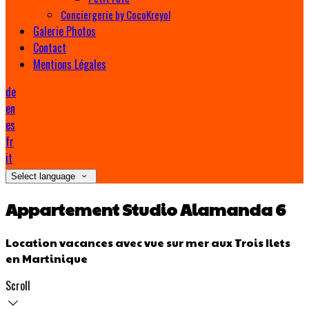
Conciergerie by CocoKreyol
Galerie Photos
Contact
Mentions Légales
de
en
es
fr
it
Select language
Appartement Studio Alamanda 6
Location vacances avec vue sur mer aux Trois Ilets
en Martinique
Scroll