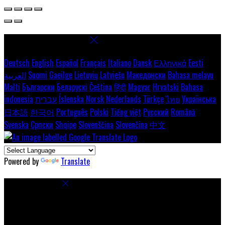
Select language
Deutsch
English
Español
Français
Italiano
Dansk
Ελληνικά
Eesti
العربية
Suomi
Gaeilge
Lietuvių
Latviešu
Македонски
Bahasa melayu
Malti
Български
Беларускі
Čeština
हिंदी
Magyar
Hrvatski
Bahasa
indonesia
עברית
Íslenska
Norsk
Nederlands
Türkçe
ไทย
Українська
日本語
한국어
Português
Polski
Tiếng việt
Русский
Română
Svenska
Српски
Shqipe
Slovenščina
Slovenčina
中文
Powered by
Translate
Cookie Settings
Cookies are used to ensure you get the best experience on our
website. This includes showing information in your local language