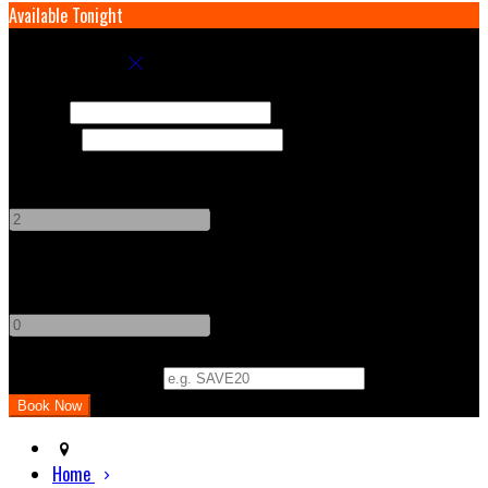
Available Tonight
Book your stay
Check In
Check Out
Adults
-
+
Children
-
+
Promo Code (Optional)
Home