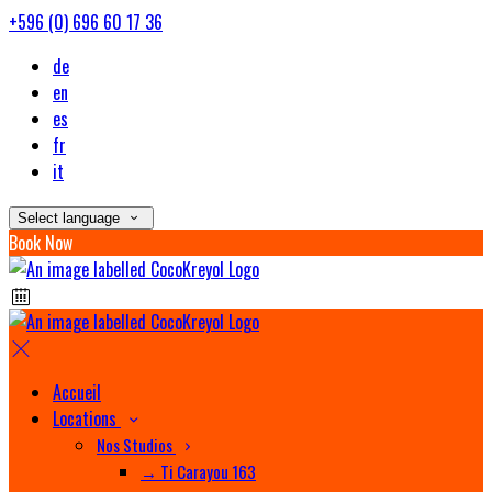
+596 (0) 696 60 17 36
de
en
es
fr
it
Select language
Book Now
Accueil
Locations
Nos Studios
→ Ti Carayou 163