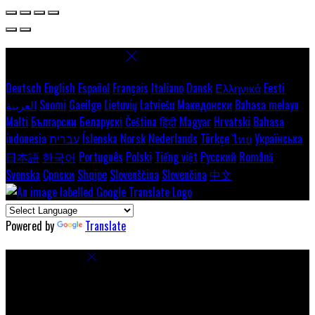
Select language
Deutsch
English
Español
Français
Italiano
Dansk
Ελληνικά
Eesti
العربية
Suomi
Gaeilge
Lietuvių
Latviešu
Македонски
Bahasa melayu
Malti
Български
Беларускі
Čeština
हिंदी
Magyar
Hrvatski
Bahasa
indonesia
עברית
Íslenska
Norsk
Nederlands
Türkçe
ไทย
Українська
日本語
한국어
Português
Polski
Tiếng việt
Русский
Română
Svenska
Српски
Shqipe
Slovenščina
Slovenčina
中文
Powered by
Translate
Cookie Settings
Cookies are used to ensure you get the best experience on our
website. This includes showing information in your local language