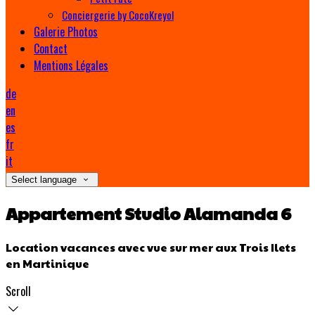
Conciergerie by CocoKreyol
Galerie Photos
Contact
Mentions Légales
de
en
es
fr
it
Select language
Appartement Studio Alamanda 6
Location vacances avec vue sur mer aux Trois Ilets
en Martinique
Scroll