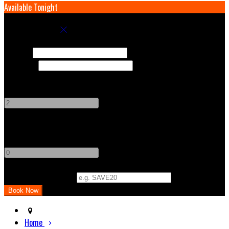
Available Tonight
Book your stay
Check In
Check Out
Adults
-
+
Children
-
+
Promo Code (Optional)
Home