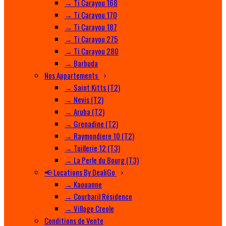
→ Ti Carayou 168
→ Ti Carayou 170
→ Ti Carayou 187
→ Ti Carayou 275
→ Ti Carayou 280
→ Barbuda
Nos Appartements
→ Saint Kitts (T2)
→ Nevis (T2)
→ Aruba (T2)
→ Grenadine (T2)
→ Raymondiere 10 (T2)
→ Tuillerie 12 (T3)
→ La Perle du Bourg (T3)
📢 Locations By DealiGo
→ Kaouanne
→ Courbaril Résidence
→ Village Creole
Conditions de Vente