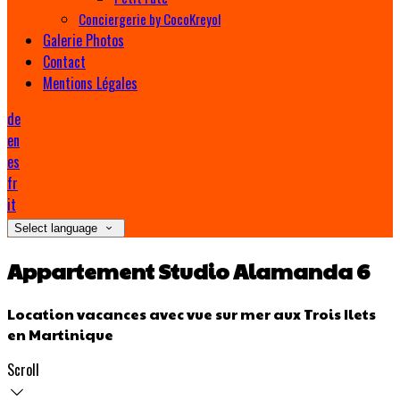
Conciergerie by CocoKreyol
Galerie Photos
Contact
Mentions Légales
de
en
es
fr
it
Select language
Appartement Studio Alamanda 6
Location vacances avec vue sur mer aux Trois Ilets
en Martinique
Scroll