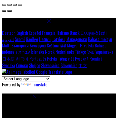
Select language
Deutsch
English
Español
Français
Italiano
Dansk
Ελληνικά
Eesti
العربية
Suomi
Gaeilge
Lietuvių
Latviešu
Македонски
Bahasa melayu
Malti
Български
Беларускі
Čeština
हिंदी
Magyar
Hrvatski
Bahasa
indonesia
עברית
Íslenska
Norsk
Nederlands
Türkçe
ไทย
Українська
日本語
한국어
Português
Polski
Tiếng việt
Русский
Română
Svenska
Српски
Shqipe
Slovenščina
Slovenčina
中文
Powered by
Translate
Cookie Settings
Cookies are used to ensure you get the best experience on our
website. This includes showing information in your local language