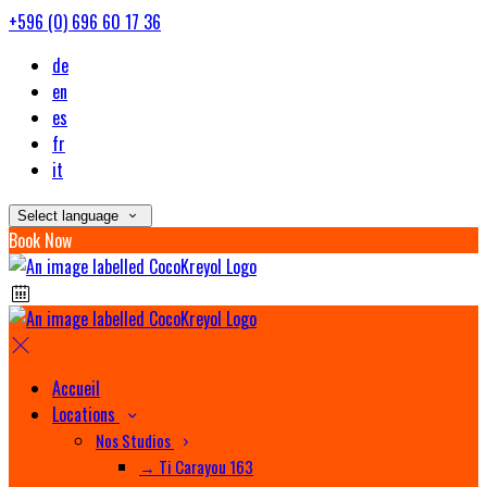
+596 (0) 696 60 17 36
de
en
es
fr
it
Select language
Book Now
Accueil
Locations
Nos Studios
→ Ti Carayou 163