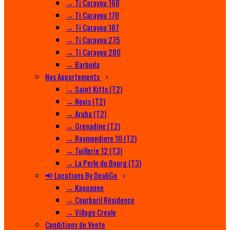
→ Ti Carayou 168
→ Ti Carayou 170
→ Ti Carayou 187
→ Ti Carayou 275
→ Ti Carayou 280
→ Barbuda
Nos Appartements
→ Saint Kitts (T2)
→ Nevis (T2)
→ Aruba (T2)
→ Grenadine (T2)
→ Raymondiere 10 (T2)
→ Tuillerie 12 (T3)
→ La Perle du Bourg (T3)
📢 Locations By DealiGo
→ Kaouanne
→ Courbaril Résidence
→ Village Creole
Conditions de Vente