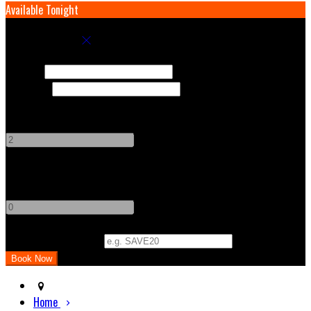
Available Tonight
Book your stay
Check In
Check Out
Adults
-
+
Children
-
+
Promo Code (Optional)
Home