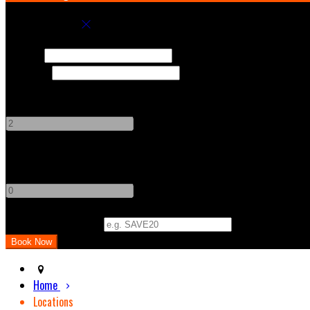
Book your stay
Check In
Check Out
Adults
-
+
Children
-
+
Promo Code (Optional)
Home
Locations