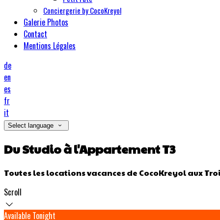
Conciergerie by CocoKreyol
Galerie Photos
Contact
Mentions Légales
de
en
es
fr
it
Select language
Du Studio à l'Appartement T3
Toutes les locations vacances de CocoKreyol aux Troi
Scroll
Available Tonight