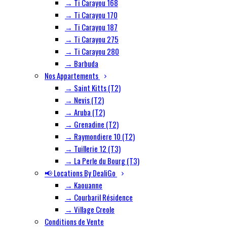
→ Ti Carayou 168
→ Ti Carayou 170
→ Ti Carayou 187
→ Ti Carayou 275
→ Ti Carayou 280
→ Barbuda
Nos Appartements
→ Saint Kitts (T2)
→ Nevis (T2)
→ Aruba (T2)
→ Grenadine (T2)
→ Raymondiere 10 (T2)
→ Tuillerie 12 (T3)
→ La Perle du Bourg (T3)
📢 Locations By DealiGo
→ Kaouanne
→ Courbaril Résidence
→ Village Creole
Conditions de Vente