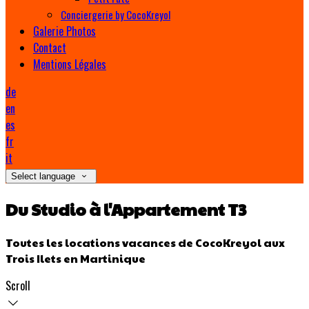
Conciergerie by CocoKreyol
Galerie Photos
Contact
Mentions Légales
de
en
es
fr
it
Select language
Du Studio à l'Appartement T3
Toutes les locations vacances de CocoKreyol aux
Trois Ilets en Martinique
Scroll