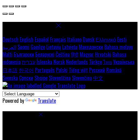
Select language
Deutsch
English
Español
Français
Italiano
Dansk
Ελληνικά
Eesti
العربية
Suomi
Gaeilge
Lietuvių
Latviešu
Македонски
Bahasa melayu
Malti
Български
Беларускі
Čeština
हिंदी
Magyar
Hrvatski
Bahasa
indonesia
עברית
Íslenska
Norsk
Nederlands
Türkçe
ไทย
Українська
日本語
한국어
Português
Polski
Tiếng việt
Русский
Română
Svenska
Српски
Shqipe
Slovenščina
Slovenčina
中文
Powered by
Translate
Cookie Settings
Cookies are used to ensure you get the best experience on our
website. This includes showing information in your local language