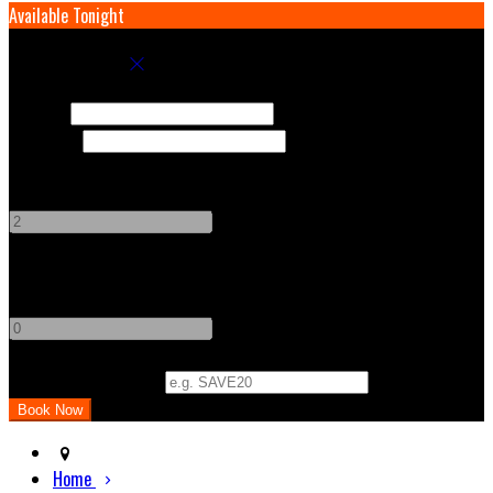
Available Tonight
Book your stay
Check In
Check Out
Adults
-
+
Children
-
+
Promo Code (Optional)
Home