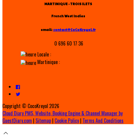
MARTINIQUE - TROIS ILETS
French West Indies
email:
contact@CoCoKreyol.fr
0 696 60 17 36
Locale :
Martinique :
Copyright ©
CocoKreyol 2026
Cloud Diary PMS, Website, Booking Engine & Channel Manager by
GuestDiary.com
|
Sitemap
|
Cookie Policy
|
Terms And Conditions