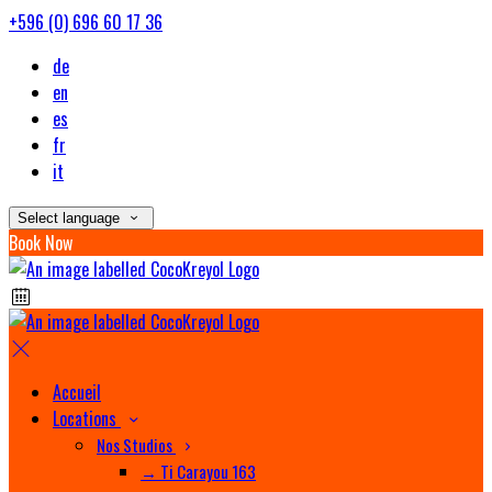
+596 (0) 696 60 17 36
de
en
es
fr
it
Select language
Book Now
Accueil
Locations
Nos Studios
→ Ti Carayou 163