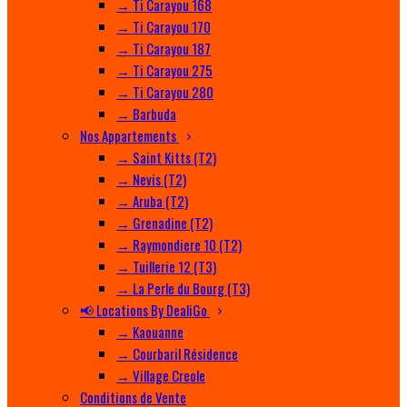
→ Ti Carayou 168
→ Ti Carayou 170
→ Ti Carayou 187
→ Ti Carayou 275
→ Ti Carayou 280
→ Barbuda
Nos Appartements
→ Saint Kitts (T2)
→ Nevis (T2)
→ Aruba (T2)
→ Grenadine (T2)
→ Raymondiere 10 (T2)
→ Tuillerie 12 (T3)
→ La Perle du Bourg (T3)
📢 Locations By DealiGo
→ Kaouanne
→ Courbaril Résidence
→ Village Creole
Conditions de Vente