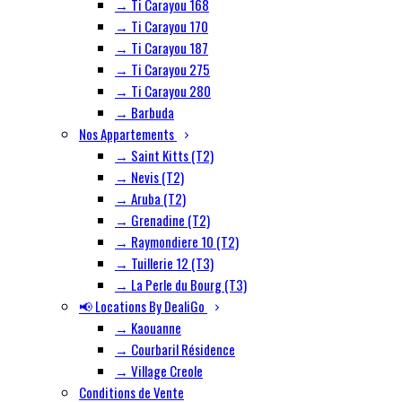
→ Ti Carayou 168
→ Ti Carayou 170
→ Ti Carayou 187
→ Ti Carayou 275
→ Ti Carayou 280
→ Barbuda
Nos Appartements
→ Saint Kitts (T2)
→ Nevis (T2)
→ Aruba (T2)
→ Grenadine (T2)
→ Raymondiere 10 (T2)
→ Tuillerie 12 (T3)
→ La Perle du Bourg (T3)
📢 Locations By DealiGo
→ Kaouanne
→ Courbaril Résidence
→ Village Creole
Conditions de Vente