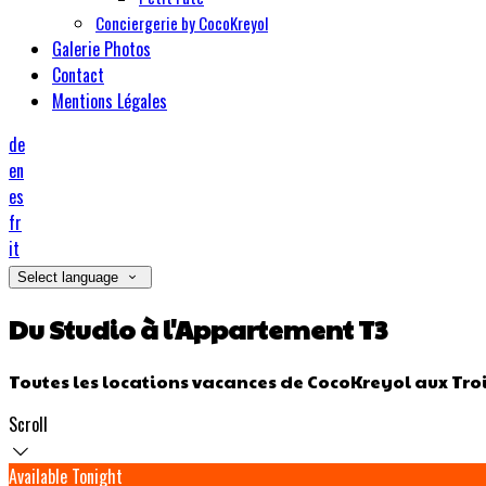
Conciergerie by CocoKreyol
Galerie Photos
Contact
Mentions Légales
de
en
es
fr
it
Select language
Du Studio à l'Appartement T3
Toutes les locations vacances de CocoKreyol aux Troi
Scroll
Available Tonight