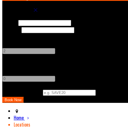
Book your stay
Check In
Check Out
Adults
-
+
Children
-
+
Promo Code (Optional)
Home
Locations