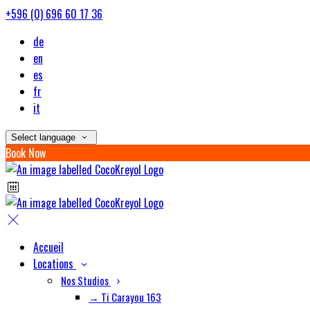
+596 (0) 696 60 17 36
de
en
es
fr
it
Select language
Book Now
Accueil
Locations
Nos Studios
→ Ti Carayou 163