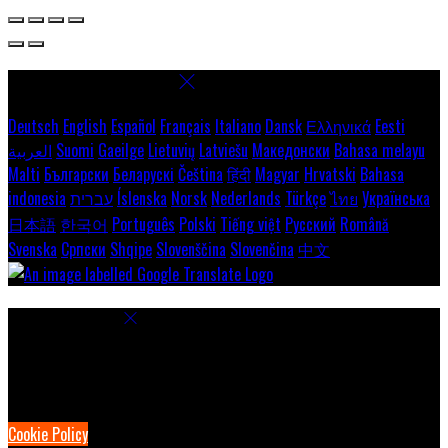
Select language
Deutsch
English
Español
Français
Italiano
Dansk
Ελληνικά
Eesti
العربية
Suomi
Gaeilge
Lietuvių
Latviešu
Македонски
Bahasa melayu
Malti
Български
Беларускі
Čeština
हिंदी
Magyar
Hrvatski
Bahasa
indonesia
עברית
Íslenska
Norsk
Nederlands
Türkçe
ไทย
Українська
日本語
한국어
Português
Polski
Tiếng việt
Русский
Română
Svenska
Српски
Shqipe
Slovenščina
Slovenčina
中文
Cookie Settings
Cookies are used to ensure you get the best experience on our
website. This includes showing information in your local language
where available, and e-commerce analytics.
Cookie Policy