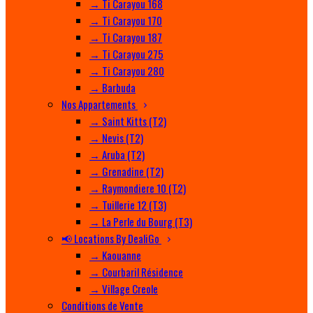
→ Ti Carayou 168
→ Ti Carayou 170
→ Ti Carayou 187
→ Ti Carayou 275
→ Ti Carayou 280
→ Barbuda
Nos Appartements
→ Saint Kitts (T2)
→ Nevis (T2)
→ Aruba (T2)
→ Grenadine (T2)
→ Raymondiere 10 (T2)
→ Tuillerie 12 (T3)
→ La Perle du Bourg (T3)
📢 Locations By DealiGo
→ Kaouanne
→ Courbaril Résidence
→ Village Creole
Conditions de Vente