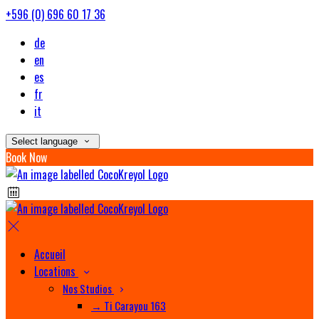
+596 (0) 696 60 17 36
de
en
es
fr
it
Select language
Book Now
Accueil
Locations
Nos Studios
→ Ti Carayou 163