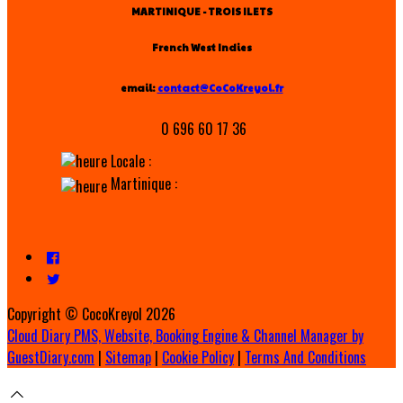
MARTINIQUE - TROIS ILETS
French West Indies
email:
contact@CoCoKreyol.fr
0 696 60 17 36
Locale :
Martinique :
Copyright ©
CocoKreyol 2026
Cloud Diary PMS, Website, Booking Engine & Channel Manager by
GuestDiary.com
|
Sitemap
|
Cookie Policy
|
Terms And Conditions