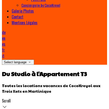
Conciergerie by CocoKreyol
Galerie Photos
Contact
Mentions Légales
de
en
es
fr
it
Select language
Du Studio à l'Appartement T3
Toutes les locations vacances de CocoKreyol aux
Trois Ilets en Martinique
Scroll