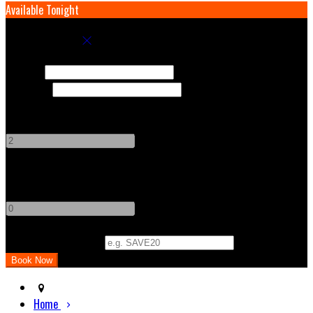
Available Tonight
Book your stay
Check In
Check Out
Adults
-
+
Children
-
+
Promo Code (Optional)
Home