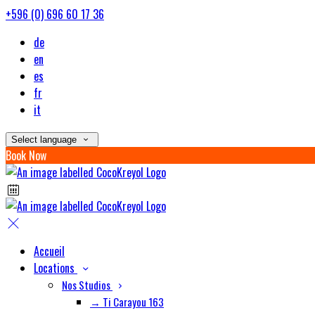
+596 (0) 696 60 17 36
de
en
es
fr
it
Select language
Book Now
Accueil
Locations
Nos Studios
→ Ti Carayou 163