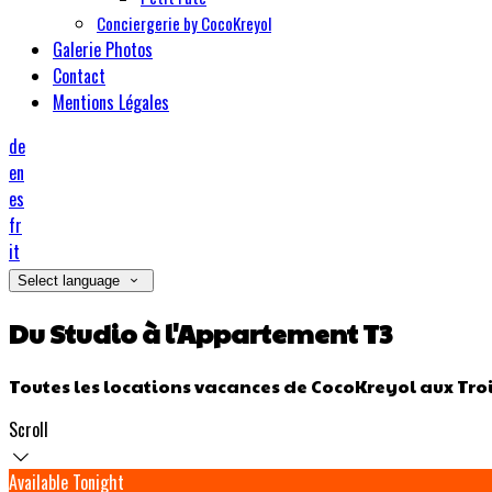
Conciergerie by CocoKreyol
Galerie Photos
Contact
Mentions Légales
de
en
es
fr
it
Select language
Du Studio à l'Appartement T3
Toutes les locations vacances de CocoKreyol aux Troi
Scroll
Available Tonight