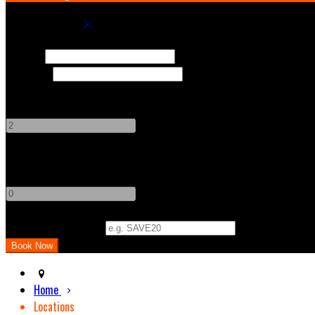
Book your stay
Check In
Check Out
Adults
-
+
Children
-
+
Promo Code (Optional)
Home
Locations