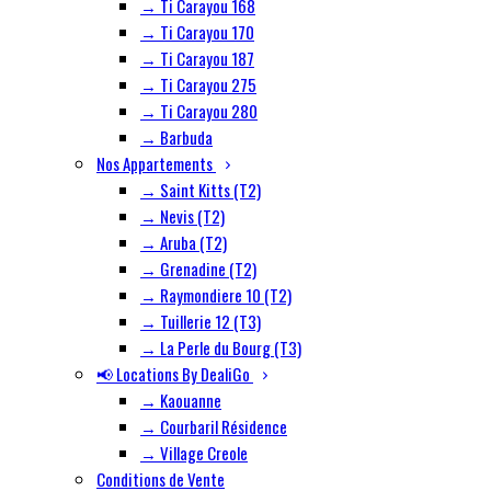
→ Ti Carayou 168
→ Ti Carayou 170
→ Ti Carayou 187
→ Ti Carayou 275
→ Ti Carayou 280
→ Barbuda
Nos Appartements
→ Saint Kitts (T2)
→ Nevis (T2)
→ Aruba (T2)
→ Grenadine (T2)
→ Raymondiere 10 (T2)
→ Tuillerie 12 (T3)
→ La Perle du Bourg (T3)
📢 Locations By DealiGo
→ Kaouanne
→ Courbaril Résidence
→ Village Creole
Conditions de Vente