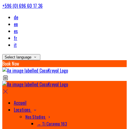
+596 (0) 696 60 17 36
de
en
es
fr
it
Select language
Book Now
Accueil
Locations
Nos Studios
→ Ti Carayou 163