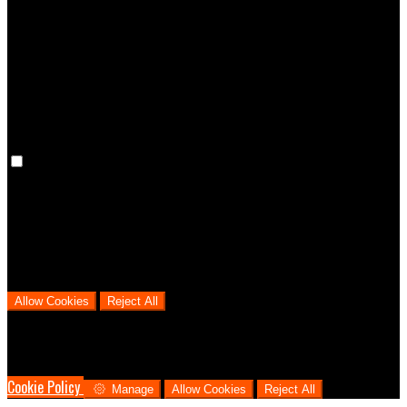
Preference cookies are used to keep track of your preferences, e.g.
the language you have chosen for the website. Disabling these
cookies means that your preferences won't be remembered on your
next visit.
Analytical Cookies
We use analytical cookies to help us understand the process that
users go through from visiting our website to booking with us. This
helps us make informed business decisions and offer the best
possible prices.
Allow Cookies
Reject All
Cookies are used to ensure you get the best experience on our
website. This includes showing information in your local language
where available, and e-commerce analytics.
Cookie Policy
Manage
Allow Cookies
Reject All