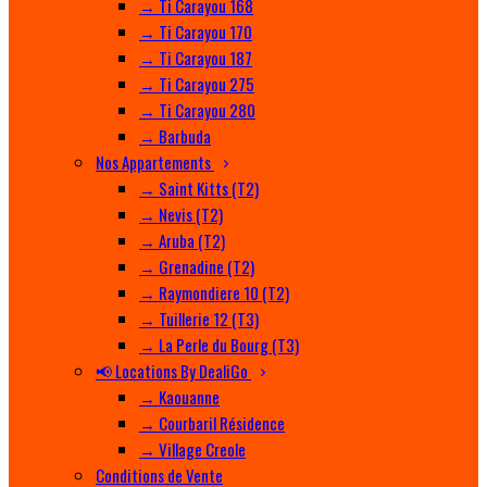
→ Ti Carayou 168
→ Ti Carayou 170
→ Ti Carayou 187
→ Ti Carayou 275
→ Ti Carayou 280
→ Barbuda
Nos Appartements
→ Saint Kitts (T2)
→ Nevis (T2)
→ Aruba (T2)
→ Grenadine (T2)
→ Raymondiere 10 (T2)
→ Tuillerie 12 (T3)
→ La Perle du Bourg (T3)
📢 Locations By DealiGo
→ Kaouanne
→ Courbaril Résidence
→ Village Creole
Conditions de Vente