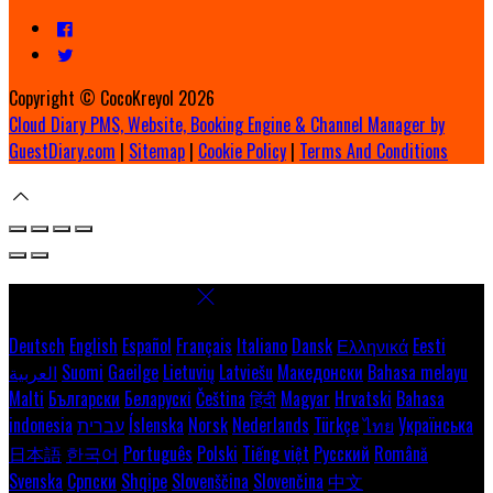
Copyright ©
CocoKreyol 2026
Cloud Diary PMS, Website, Booking Engine & Channel Manager by
GuestDiary.com
|
Sitemap
|
Cookie Policy
|
Terms And Conditions
Select language
Deutsch
English
Español
Français
Italiano
Dansk
Ελληνικά
Eesti
العربية
Suomi
Gaeilge
Lietuvių
Latviešu
Македонски
Bahasa melayu
Malti
Български
Беларускі
Čeština
हिंदी
Magyar
Hrvatski
Bahasa
indonesia
עברית
Íslenska
Norsk
Nederlands
Türkçe
ไทย
Українська
日本語
한국어
Português
Polski
Tiếng việt
Русский
Română
Svenska
Српски
Shqipe
Slovenščina
Slovenčina
中文