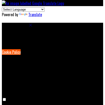
Powered by
Translate
Cookie Settings
Cookies are used to ensure you get the best experience on our
website. This includes showing information in your local language
where available, and e-commerce analytics.
Cookie Policy
Necessary Cookies
Necessary cookies are essential for the website to work. Disabling
these cookies means that you will not be able to use this website.
Preference Cookies