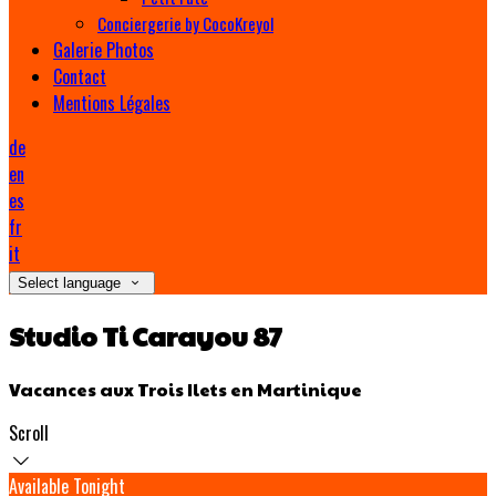
Conciergerie by CocoKreyol
Galerie Photos
Contact
Mentions Légales
de
en
es
fr
it
Select language
Studio Ti Carayou 87
Vacances aux Trois Ilets en Martinique
Scroll
Available Tonight