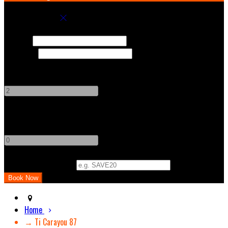
Book your stay
Check In
Check Out
Adults
-
+
Children
-
+
Promo Code (Optional)
Home
→ Ti Carayou 87